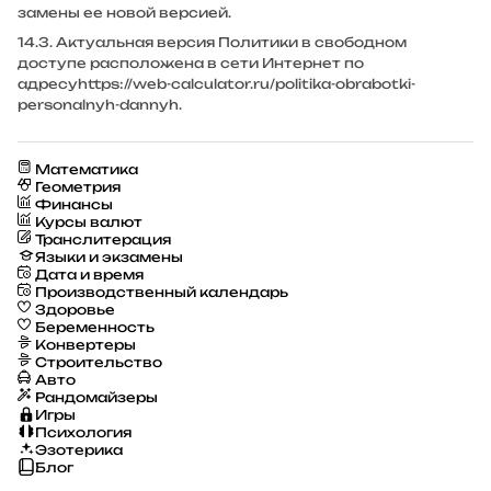
замены ее новой версией.
14.3. Актуальная версия Политики в свободном
доступе расположена в сети Интернет по
адресу
https://web-calculator.ru/politika-obrabotki-
personalnyh-dannyh
.
Математика
Геометрия
Финансы
Курсы валют
Транслитерация
Языки и экзамены
Дата и время
Производственный календарь
Здоровье
Беременность
Конвертеры
Строительство
Авто
Рандомайзеры
Игры
Психология
Эзотерика
Блог