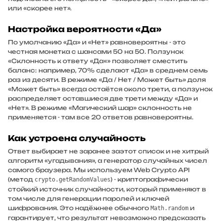
или «скорее нет».
Настройка вероятности «Да»
По умолчанию «Да» и «Нет» равновероятны - это
честная монетка с шансами 50 на 50. Ползунок
«Склонность к ответу «Да«» позволяет сместить
баланс: например, 70% сделают «Да» в среднем семь
раз из десяти. В режиме «Да / Нет / Может быть» доля
«Может быть» всегда остаётся около трети, а ползунок
распределяет оставшиеся две трети между «Да» и
«Нет». В режиме «Магический шар» склонность не
применяется - там все 20 ответов равновероятны.
Как устроена случайность
Ответ выбирает не заранее заэтот список и не хитрый
алгоритм «угадывания», а генератор случайных чисел
самого браузера. Мы используем Web Crypto API
(метод
) - криптографически
crypto.getRandomValues
стойкий источник случайности, который применяют в
том числе для генерации паролей и ключей
шифрования. Это надёжнее обычного
и
Math.random
гарантирует, что результат невозможно предсказать