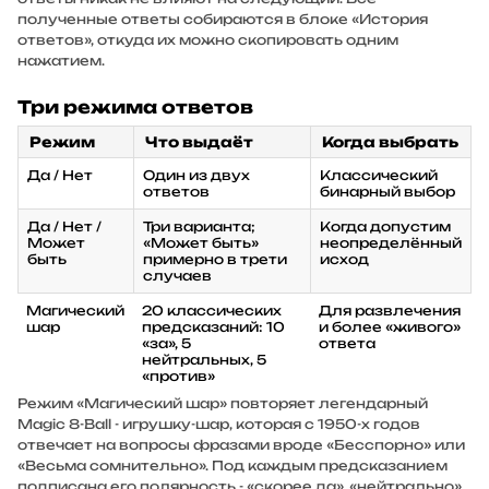
полученные ответы собираются в блоке «История
ответов», откуда их можно скопировать одним
нажатием.
Три режима ответов
Режим
Что выдаёт
Когда выбрать
Да / Нет
Один из двух
Классический
ответов
бинарный выбор
Да / Нет /
Три варианта;
Когда допустим
Может
«Может быть»
неопределённый
быть
примерно в трети
исход
случаев
Магический
20 классических
Для развлечения
шар
предсказаний: 10
и более «живого»
«за», 5
ответа
нейтральных, 5
«против»
Режим «Магический шар» повторяет легендарный
Magic 8-Ball - игрушку-шар, которая с 1950-х годов
отвечает на вопросы фразами вроде «Бесспорно» или
«Весьма сомнительно». Под каждым предсказанием
подписана его полярность - «скорее да», «нейтрально»