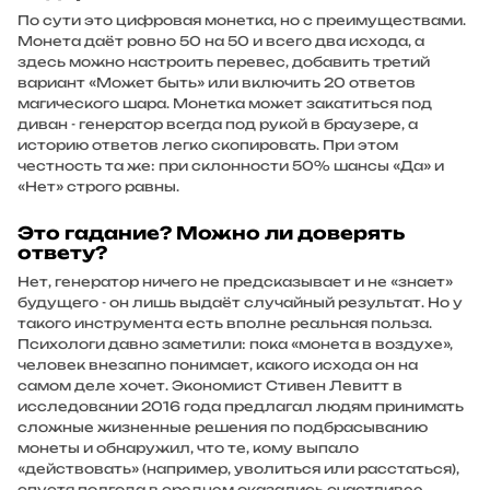
По сути это цифровая монетка, но с преимуществами.
Монета даёт ровно 50 на 50 и всего два исхода, а
здесь можно настроить перевес, добавить третий
вариант «Может быть» или включить 20 ответов
магического шара. Монетка может закатиться под
диван - генератор всегда под рукой в браузере, а
историю ответов легко скопировать. При этом
честность та же: при склонности 50% шансы «Да» и
«Нет» строго равны.
Это гадание? Можно ли доверять
ответу?
Нет, генератор ничего не предсказывает и не «знает»
будущего - он лишь выдаёт случайный результат. Но у
такого инструмента есть вполне реальная польза.
Психологи давно заметили: пока «монета в воздухе»,
человек внезапно понимает, какого исхода он на
самом деле хочет. Экономист Стивен Левитт в
исследовании 2016 года предлагал людям принимать
сложные жизненные решения по подбрасыванию
монеты и обнаружил, что те, кому выпало
«действовать» (например, уволиться или расстаться),
спустя полгода в среднем оказались счастливее.