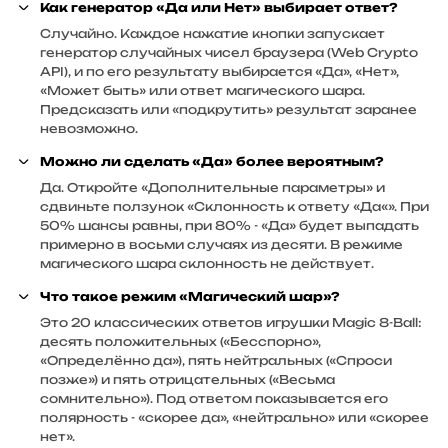
Как генератор «Да или Нет» выбирает ответ?
Случайно. Каждое нажатие кнопки запускает
генератор случайных чисел браузера (Web Crypto
API), и по его результату выбирается «Да», «Нет»,
«Может быть» или ответ магического шара.
Предсказать или «подкрутить» результат заранее
невозможно.
Можно ли сделать «Да» более вероятным?
Да. Откройте «Дополнительные параметры» и
сдвиньте ползунок «Склонность к ответу «Да«». При
50% шансы равны, при 80% - «Да» будет выпадать
примерно в восьми случаях из десяти. В режиме
магического шара склонность не действует.
Что такое режим «Магический шар»?
Это 20 классических ответов игрушки Magic 8-Ball:
десять положительных («Бесспорно»,
«Определённо да»), пять нейтральных («Спроси
позже») и пять отрицательных («Весьма
сомнительно»). Под ответом показывается его
полярность - «скорее да», «нейтрально» или «скорее
нет».