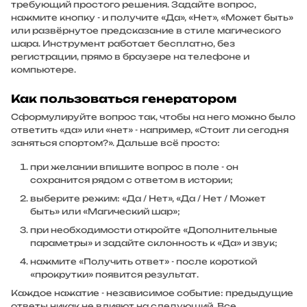
требующий простого решения. Задайте вопрос,
нажмите кнопку - и получите «Да», «Нет», «Может быть»
или развёрнутое предсказание в стиле магического
шара. Инструмент работает бесплатно, без
регистрации, прямо в браузере на телефоне и
компьютере.
Как пользоваться генератором
Сформулируйте вопрос так, чтобы на него можно было
ответить «да» или «нет» - например, «Стоит ли сегодня
заняться спортом?». Дальше всё просто:
при желании впишите вопрос в поле - он
сохранится рядом с ответом в истории;
выберите режим: «Да / Нет», «Да / Нет / Может
быть» или «Магический шар»;
при необходимости откройте «Дополнительные
параметры» и задайте склонность к «Да» и звук;
нажмите «Получить ответ» - после короткой
«прокрутки» появится результат.
Каждое нажатие - независимое событие: предыдущие
ответы никак не влияют на следующий. Все