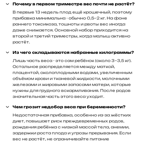
Почему в первом триместре вес почти не растёт?
В первые 13 недель плод ещё крошечный, поэтому
прибавка минимальна - обычно 0,5–2 кг. На фоне
раннего токсикоза, тошноты и рвоты вес иногда
даже снижается. Основной набор приходится на
второй и третий триместры, когда малыш активно
растёт.
Из чего складываются набранные килограммы?
Лишь часть веса - это сам ребёнок (около 3–3,5 кг).
Остальное распределяется между маткой,
плацентой, околоплодными водами, увеличенным
объёмом крови и тканевой жидкости, молочными
железами и жировыми запасами матери, которые
нужны для грудного вскармливания. После родов
значительная часть этого веса уходит.
Чем грозит недобор веса при беременности?
Недостаточная прибавка, особенно из-за жёстких
диет, повышает риск преждевременных родов,
рождения ребёнка с низкой массой тела, анемии,
задержки роста плода и угрозы прерывания. Если
вес не растёт, не ограничивайте питание