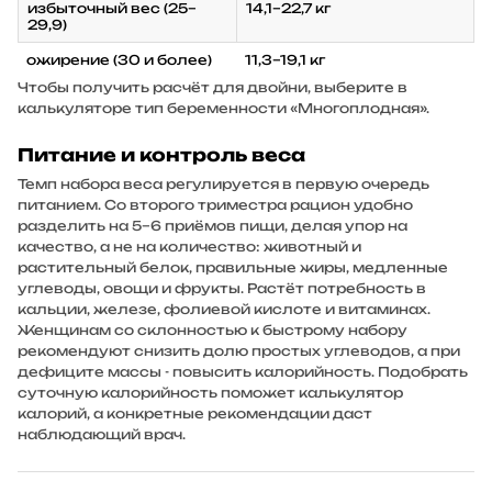
избыточный вес (25–
14,1–22,7 кг
29,9)
ожирение (30 и более)
11,3–19,1 кг
Чтобы получить расчёт для двойни, выберите в
калькуляторе тип беременности «Многоплодная».
Питание и контроль веса
Темп набора веса регулируется в первую очередь
питанием. Со второго триместра рацион удобно
разделить на 5–6 приёмов пищи, делая упор на
качество, а не на количество: животный и
растительный белок, правильные жиры, медленные
углеводы, овощи и фрукты. Растёт потребность в
кальции, железе, фолиевой кислоте и витаминах.
Женщинам со склонностью к быстрому набору
рекомендуют снизить долю простых углеводов, а при
дефиците массы - повысить калорийность. Подобрать
суточную калорийность поможет калькулятор
калорий, а конкретные рекомендации даст
наблюдающий врач.