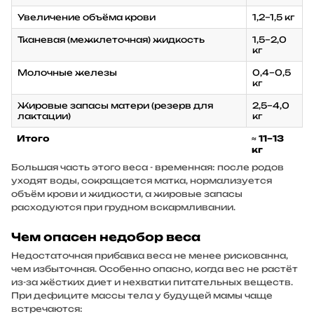
Увеличение объёма крови
1,2–1,5 кг
Тканевая (межклеточная) жидкость
1,5–2,0
кг
Молочные железы
0,4–0,5
кг
Жировые запасы матери (резерв для
2,5–4,0
лактации)
кг
Итого
≈ 11–13
кг
Большая часть этого веса - временная: после родов
уходят воды, сокращается матка, нормализуется
объём крови и жидкости, а жировые запасы
расходуются при грудном вскармливании.
Чем опасен недобор веса
Недостаточная прибавка веса не менее рискованна,
чем избыточная. Особенно опасно, когда вес не растёт
из-за жёстких диет и нехватки питательных веществ.
При дефиците массы тела у будущей мамы чаще
встречаются: