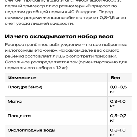
считает прибавку в два этапа: небольшой набор за
первый триместр плюс равномерный прирост по
неделям до общей нормы к 40-й неделе. Перед
самыми родами женщина обычно теряет 0,8–1,5 кг за
счёт ухода лишней жидкости.
Из чего складывается набор веса
Распространённое заблуждение - что все набранные
килограммы это «жир». На самом деле вес самого
ребёнка составляет лишь около трети прибавки.
Остальное распределяется так (ориентировочно для
нормального набора ≈ 12 кг):
Компонент
Вес
Плод (ребёнок)
3,0–3,5
кг
Матка
0,9–1,0
кг
Плацента
0,5–0,7
кг
Околоплодные воды
0,8–1,0
кг