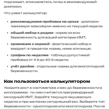
подскажет, вписываетесь ли вы в рекомендуемый
диапазон.
Что умеет калькулятор:
рекомендуемая прибавка на сроке
- диапазон
«минимум–максимум» именно на текущей неделе;
общий набор к родам
- норма за всю
беременность для вашей категории ИМТ;
сравнение с нормой
- фактический набор и
вердикт: в пределах нормы, ниже или выше;
график по неделям
- таблица допустимой
прибавки от 4-й до 40-й недели;
учёт двойни
- отдельные нормы для многоплодной
беременности.
Как пользоваться калькулятором
Укажите рост в сантиметрах и вес до беременности в
килограммах - по ним считается прегравидарный
(исходный) ИМТ. Задайте текущую акушерскую
неделю и при желании сегодняшний вес. Выберите тип
беременности - одноплодная или многоплодная. После