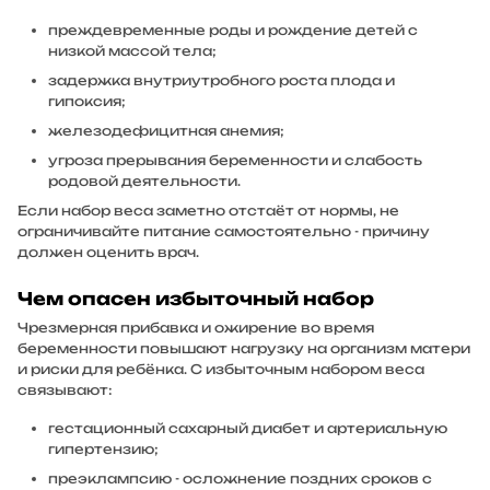
преждевременные роды и рождение детей с
низкой массой тела;
задержка внутриутробного роста плода и
гипоксия;
железодефицитная анемия;
угроза прерывания беременности и слабость
родовой деятельности.
Если набор веса заметно отстаёт от нормы, не
ограничивайте питание самостоятельно - причину
должен оценить врач.
Чем опасен избыточный набор
Чрезмерная прибавка и ожирение во время
беременности повышают нагрузку на организм матери
и риски для ребёнка. С избыточным набором веса
связывают:
гестационный сахарный диабет и артериальную
гипертензию;
преэклампсию - осложнение поздних сроков с