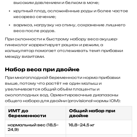
высоким давлением и белком в моче;
крупный плод, осложнённые роды и более частое
кесарево сечение;
варикоз, нагрузку на спину, сохранение лишнего
веса после родов.
При склонности к быстрому набору веса акушер-
гинеколог корректирует рацион и режим, а
калькулятор помогает отслеживать темп прибавки
между визитами.
Набор веса при двойне
При многоплодной беременности норма прибавки
выше, потому что растёт не один малыш и
увеличивается общий объём плаценты и
околоплодных вод. Ориентировочные диапазоны
общего набора для двойни (provisional-нормы IOM):
ИМТ до
Общий набор при
беременности
двойне
нормальный вес (18,5–
16,8–24,5 кг
24,9)