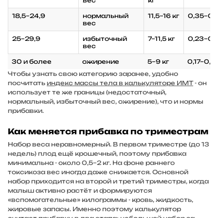
вес
кг
18,5–24,9
нормальный
11,5–16 кг
0,35–0,5
вес
25–29,9
избыточный
7–11,5 кг
0,23–0,3
вес
30 и более
ожирение
5–9 кг
0,17–0,27
Чтобы узнать свою категорию заранее, удобно
посчитать
индекс массы тела в калькуляторе ИМТ
- он
использует те же границы (недостаточный,
нормальный, избыточный вес, ожирение), что и нормы
прибавки.
Как меняется прибавка по триместрам
Набор веса неравномерный. В первом триместре (до 13
недель) плод ещё крошечный, поэтому прибавка
минимальна - около 0,5–2 кг. На фоне раннего
токсикоза вес иногда даже снижается. Основной
набор приходится на второй и третий триместры, когда
малыш активно растёт и формируются
«вспомогательные» килограммы - кровь, жидкость,
жировые запасы. Именно поэтому калькулятор