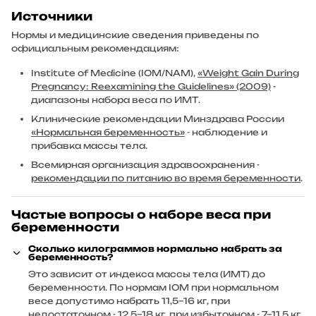
Источники
Нормы и медицинские сведения приведены по
официальным рекомендациям:
Institute of Medicine (IOM/NAM),
«Weight Gain During
Pregnancy: Reexamining the Guidelines» (2009)
-
диапазоны набора веса по ИМТ.
Клинические рекомендации Минздрава России
«Нормальная беременность»
- наблюдение и
прибавка массы тела.
Всемирная организация здравоохранения -
рекомендации по питанию во время беременности
.
Частые вопросы о наборе веса при
беременности
Сколько килограммов нормально набрать за
беременность?
Это зависит от индекса массы тела (ИМТ) до
беременности. По нормам IOM при нормальном
весе допустимо набрать 11,5–16 кг, при
недостаточном - 12,5–18 кг, при избыточном - 7–11,5 кг,