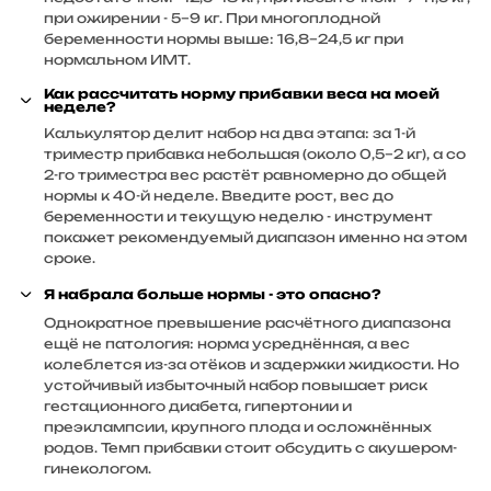
при ожирении - 5–9 кг. При многоплодной
беременности нормы выше: 16,8–24,5 кг при
нормальном ИМТ.
Как рассчитать норму прибавки веса на моей
неделе?
Калькулятор делит набор на два этапа: за 1-й
триместр прибавка небольшая (около 0,5–2 кг), а со
2-го триместра вес растёт равномерно до общей
нормы к 40-й неделе. Введите рост, вес до
беременности и текущую неделю - инструмент
покажет рекомендуемый диапазон именно на этом
сроке.
Я набрала больше нормы - это опасно?
Однократное превышение расчётного диапазона
ещё не патология: норма усреднённая, а вес
колеблется из-за отёков и задержки жидкости. Но
устойчивый избыточный набор повышает риск
гестационного диабета, гипертонии и
преэклампсии, крупного плода и осложнённых
родов. Темп прибавки стоит обсудить с акушером-
гинекологом.