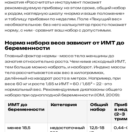
нажатия «Рассчитать» инструмент покажет
рекомендуемую прибавку на этом сроке, общий набор
к родам, наглядную шкалу «норма и ваше положение»
и таблицу прибавки по неделям. Поле «Текущий вес»
необязательное: без него калькулятор просто покажет
норму, с ним - сравнит ваш набор с допустимым.
Норма набора веса зависит от ИМТ до
беременности
Главный фактор нормы - масса тела женщины
до
зачатия относительно роста. Чем ниже исходный ИМТ,
тем больше можно набрать, и наоборот. Индекс массы
тела рассчитывается как вес в килограммах,
делённый на квадрат роста в метрах. Например, при
весе 60 кг и росте 1,65 м ИМТ = 60 / 1,65² ≈ 22 - это
нормальный вес. Рекомендуемые диапазоны общего
набора при одноплодной беременности (IOM, 2009):
ИМТ до
Категория
Общий
Приба
беременности
набор
в неде
(2–3
тримес
менее 18,5
недостаточный
12,5–18
0,44–0,5