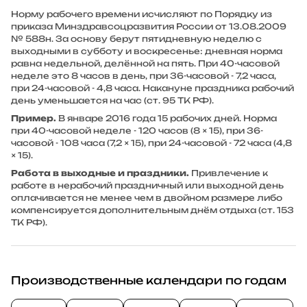
Норму рабочего времени исчисляют по Порядку из
приказа Минздравсоцразвития России от 13.08.2009
№ 588н. За основу берут пятидневную неделю с
выходными в субботу и воскресенье: дневная норма
равна недельной, делённой на пять. При 40-часовой
неделе это 8 часов в день, при 36-часовой - 7,2 часа,
при 24-часовой - 4,8 часа. Накануне праздника рабочий
день уменьшается на час (ст. 95 ТК РФ).
Пример.
В январе 2016 года 15 рабочих дней. Норма
при 40-часовой неделе - 120 часов (8 × 15), при 36-
часовой - 108 часа (7,2 × 15), при 24-часовой - 72 часа (4,8
× 15).
Работа в выходные и праздники.
Привлечение к
работе в нерабочий праздничный или выходной день
оплачивается не менее чем в двойном размере либо
компенсируется дополнительным днём отдыха (ст. 153
ТК РФ).
Производственные календари по годам