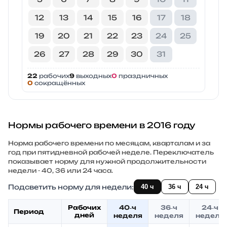
12
13
14
15
16
17
18
19
20
21
22
23
24
25
26
27
28
29
30
31
22
рабочих
9
выходных
0
праздничных
0
сокращённых
Нормы рабочего времени в 2016 году
Норма рабочего времени по месяцам, кварталам и за
год при пятидневной рабочей неделе. Переключатель
показывает норму для нужной продолжительности
недели - 40, 36 или 24 часа.
Подсветить норму для недели:
40 ч
36 ч
24 ч
Рабочих
40‑ч
36‑ч
24‑ч
Период
дней
неделя
неделя
неделя