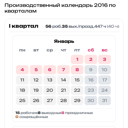
Производственный календарь 2016 по
кварталам
I квартал
56
раб.
35
вых./празд.
447 ч
(40‑ч)
Январь
пн
вт
ср
чт
пт
сб
вс
1
2
3
4
5
6
7
8
9
10
11
12
13
14
15
16
17
18
19
20
21
22
23
24
25
26
27
28
29
30
31
15
рабочих
8
выходных
8
праздничных
0
сокращённых