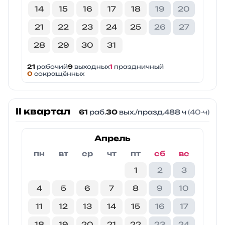
14
15
16
17
18
19
20
21
22
23
24
25
26
27
28
29
30
31
21
рабочий
9
выходных
1
праздничный
0
сокращённых
II квартал
61
раб.
30
вых./празд.
488 ч
(40‑ч)
Апрель
пн
вт
ср
чт
пт
сб
вс
1
2
3
4
5
6
7
8
9
10
11
12
13
14
15
16
17
18
19
20
21
22
23
24