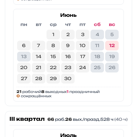
Июнь
пн
вт
ср
чт
пт
сб
вс
1
2
3
4
5
6
7
8
9
10
11
12
13
14
15
16
17
18
19
20
21
22
23
24
25
26
27
28
29
30
21
рабочий
8
выходных
1
праздничный
0
сокращённых
III квартал
66
раб.
26
вых./празд.
528 ч
(40‑ч)
Июль