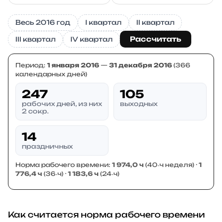
Весь 2016 год
I квартал
II квартал
Рассчитать
III квартал
IV квартал
Период:
1 января 2016
—
31 декабря 2016
(366
календарных дней)
247
105
рабочих дней, из них
выходных
2 сокр.
14
праздничных
Норма рабочего времени:
1 974,0 ч
(40‑ч неделя) ·
1
776,4 ч
(36‑ч) ·
1 183,6 ч
(24‑ч)
Как считается норма рабочего времени