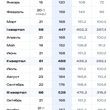
Январь
15
120
108
72
20
(1
Февраль
159
143
95
сокр.)
Март
21
168
151,2
100,8
I квартал
56
447
402,2
267,8
Апрель
21
168
151,2
100,8
Май
19
152
136,8
91,2
Июнь
21
168
151,2
100,8
II квартал
61
488
439,2
292,8
Июль
21
168
151,2
100,8
Август
23
184
165,6
110,4
Сентябрь
22
176
158,4
105,6
III квартал
66
528
475,2
316,8
Октябрь
21
168
151,2
100,8
21
(1
Ноябрь
167
150,2
99,8