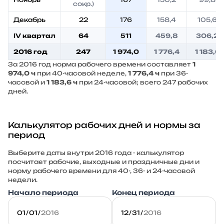
сокр.)
Декабрь
22
176
158,4
105,6
IV квартал
64
511
459,8
306,2
2016 год
247
1 974,0
1 776,4
1 183,6
За 2016 год норма рабочего времени составляет
1
974,0 ч
при 40-часовой неделе,
1 776,4 ч
при 36-
часовой и
1 183,6 ч
при 24-часовой; всего 247 рабочих
дней.
Калькулятор рабочих дней и нормы за
период
Выберите даты внутри 2016 года - калькулятор
посчитает рабочие, выходные и праздничные дни и
норму рабочего времени для 40-, 36- и 24-часовой
недели.
Начало периода
Конец периода