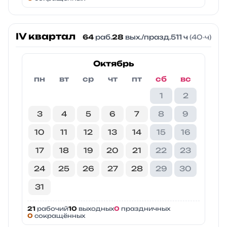
IV квартал
64
раб.
28
вых./празд.
511 ч
(40‑ч)
Октябрь
пн
вт
ср
чт
пт
сб
вс
1
2
3
4
5
6
7
8
9
10
11
12
13
14
15
16
17
18
19
20
21
22
23
24
25
26
27
28
29
30
31
21
рабочий
10
выходных
0
праздничных
0
сокращённых