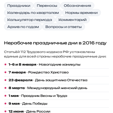
Праздники
Переносы
Обозначения
Календарь по кварталам
Нормы времени
Калькулятор периода
Комментарий
Архив по годам
Вопросы и ответы
Нерабочие праздничные дни в 2016 году
Статьёй 112 Трудового кодекса РФ установлены
единые для всей страны нерабочие праздничные дни:
1–6 и 8 января
- Новогодние каникулы
7 января
- Рождество Христово
23 февраля
- День защитника Отечества
8 марта
- Международный женский день
1 мая
- Праздник Весны и Труда
9 мая
- День Победы
12 июня
- День России