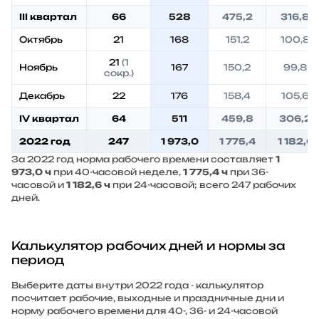
III квартал
66
528
475,2
316,8
Октябрь
21
168
151,2
100,8
21
(1
Ноябрь
167
150,2
99,8
сокр.)
Декабрь
22
176
158,4
105,6
IV квартал
64
511
459,8
306,2
2022 год
247
1 973,0
1 775,4
1 182,6
За 2022 год норма рабочего времени составляет
1
973,0 ч
при 40-часовой неделе,
1 775,4 ч
при 36-
часовой и
1 182,6 ч
при 24-часовой; всего 247 рабочих
дней.
Калькулятор рабочих дней и нормы за
период
Выберите даты внутри 2022 года - калькулятор
посчитает рабочие, выходные и праздничные дни и
норму рабочего времени для 40-, 36- и 24-часовой