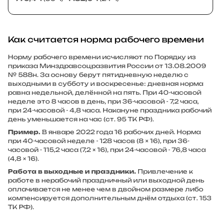
Как считается норма рабочего времени
Норму рабочего времени исчисляют по Порядку из
приказа Минздравсоцразвития России от 13.08.2009
№ 588н. За основу берут пятидневную неделю с
выходными в субботу и воскресенье: дневная норма
равна недельной, делённой на пять. При 40-часовой
неделе это 8 часов в день, при 36-часовой - 7,2 часа,
при 24-часовой - 4,8 часа. Накануне праздника рабочий
день уменьшается на час (ст. 95 ТК РФ).
Пример.
В январе 2022 года 16 рабочих дней. Норма
при 40-часовой неделе - 128 часов (8 × 16), при 36-
часовой - 115,2 часа (7,2 × 16), при 24-часовой - 76,8 часа
(4,8 × 16).
Работа в выходные и праздники.
Привлечение к
работе в нерабочий праздничный или выходной день
оплачивается не менее чем в двойном размере либо
компенсируется дополнительным днём отдыха (ст. 153
ТК РФ).