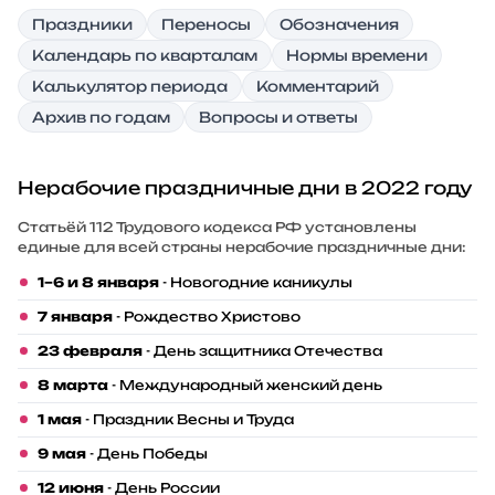
Праздники
Переносы
Обозначения
Календарь по кварталам
Нормы времени
Калькулятор периода
Комментарий
Архив по годам
Вопросы и ответы
Нерабочие праздничные дни в 2022 году
Статьёй 112 Трудового кодекса РФ установлены
единые для всей страны нерабочие праздничные дни:
1–6 и 8 января
- Новогодние каникулы
7 января
- Рождество Христово
23 февраля
- День защитника Отечества
8 марта
- Международный женский день
1 мая
- Праздник Весны и Труда
9 мая
- День Победы
12 июня
- День России