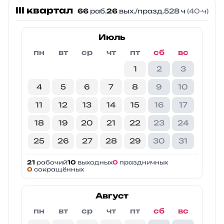
III квартал
66
раб.
26
вых./празд.
528 ч
(40‑ч)
Июль
пн
вт
ср
чт
пт
сб
вс
1
2
3
4
5
6
7
8
9
10
11
12
13
14
15
16
17
18
19
20
21
22
23
24
25
26
27
28
29
30
31
21
рабочий
10
выходных
0
праздничных
0
сокращённых
Август
пн
вт
ср
чт
пт
сб
вс