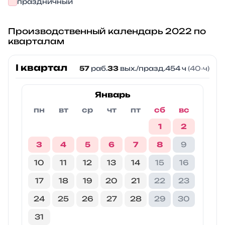
праздничный
Производственный календарь 2022 по
кварталам
I квартал
57
раб.
33
вых./празд.
454 ч
(40‑ч)
Январь
пн
вт
ср
чт
пт
сб
вс
1
2
3
4
5
6
7
8
9
10
11
12
13
14
15
16
17
18
19
20
21
22
23
24
25
26
27
28
29
30
31