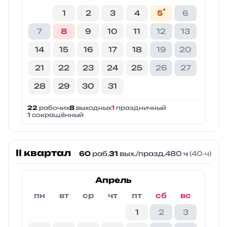
*
1
2
3
4
5
6
7
8
9
10
11
12
13
14
15
16
17
18
19
20
21
22
23
24
25
26
27
28
29
30
31
22
рабочих
8
выходных
1
праздничный
1
сокращённый
II квартал
60
раб.
31
вых./празд.
480 ч
(40‑ч)
Апрель
пн
вт
ср
чт
пт
сб
вс
1
2
3