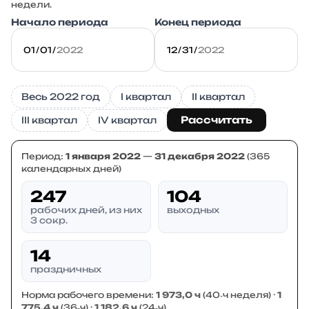
недели.
Начало периода
Конец периода
Весь 2022 год
I квартал
II квартал
Рассчитать
III квартал
IV квартал
Период:
1 января 2022
—
31 декабря 2022
(365
календарных дней)
247
104
рабочих дней, из них
выходных
3 сокр.
14
праздничных
Норма рабочего времени:
1 973,0 ч
(40‑ч неделя) ·
1
775,4 ч
(36‑ч) ·
1 182,6 ч
(24‑ч)