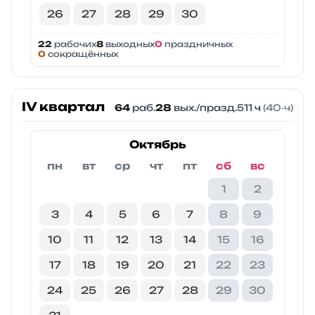
26
27
28
29
30
22
рабочих
8
выходных
0
праздничных
0
сокращённых
IV квартал
64
раб.
28
вых./празд.
511 ч
(40‑ч)
Октябрь
пн
вт
ср
чт
пт
сб
вс
1
2
3
4
5
6
7
8
9
10
11
12
13
14
15
16
17
18
19
20
21
22
23
24
25
26
27
28
29
30