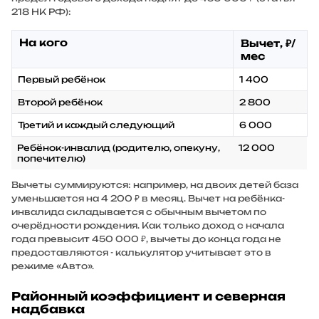
218 НК РФ):
На кого
Вычет, ₽/
мес
Первый ребёнок
1 400
Второй ребёнок
2 800
Третий и каждый следующий
6 000
Ребёнок-инвалид (родителю, опекуну,
12 000
попечителю)
Вычеты суммируются: например, на двоих детей база
уменьшается на 4 200 ₽ в месяц. Вычет на ребёнка-
инвалида складывается с обычным вычетом по
очерёдности рождения. Как только доход с начала
года превысит 450 000 ₽, вычеты до конца года не
предоставляются - калькулятор учитывает это в
режиме «Авто».
Районный коэффициент и северная
надбавка