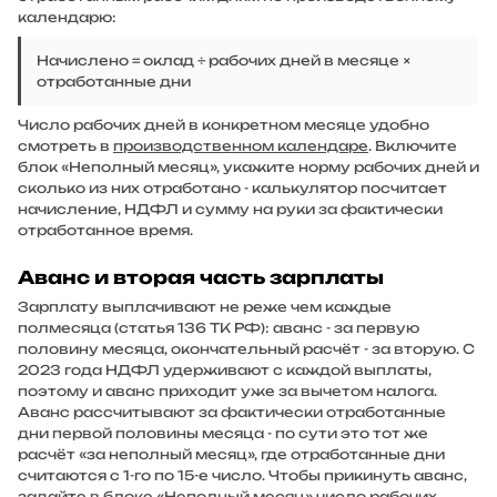
календарю:
Начислено = оклад ÷ рабочих дней в месяце ×
отработанные дни
Число рабочих дней в конкретном месяце удобно
смотреть в
производственном календаре
. Включите
блок «Неполный месяц», укажите норму рабочих дней и
сколько из них отработано - калькулятор посчитает
начисление, НДФЛ и сумму на руки за фактически
отработанное время.
Аванс и вторая часть зарплаты
Зарплату выплачивают не реже чем каждые
полмесяца (статья 136 ТК РФ): аванс - за первую
половину месяца, окончательный расчёт - за вторую. С
2023 года НДФЛ удерживают с каждой выплаты,
поэтому и аванс приходит уже за вычетом налога.
Аванс рассчитывают за фактически отработанные
дни первой половины месяца - по сути это тот же
расчёт «за неполный месяц», где отработанные дни
считаются с 1-го по 15-е число. Чтобы прикинуть аванс,
задайте в блоке «Неполный месяц» число рабочих