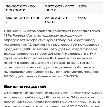
20 000 001 – 50
1 670 001 – 4 170
20%
000 000 ₽
000 ₽
свыше 50 000 000
свыше 4 170
22%
₽
000 ₽
Для большинства зарплат действует базовая ставка
13%. Режим «Авто по годовому доходу» сам
определяет эффективную ставку: он берёт оклад,
умножает на 12, применяет прогрессию и показывает
средний НДФЛ за месяц - это удобно, когда годовой
доход пересекает порог 2,4 млн ₽. Нерезиденты РФ
(пробыли в России менее 183 дней за 12 месяцев)
платят с зарплаты 30% без права на вычеты; для
отдельных категорий - дистанционных работников,
высококвалифицированных специалистов, граждан
ЕАЭС - действует обычная шкала 13–22%.
Вычеты на детей
Стандартный налоговый вычет уменьшает базу НДФЛ
на каждого ребёнка до 18 лет (или до 24 при очном
обучении). С 2025 года размеры вычетов повышены, а
предел годового дохода поднят до 450 000 ₽ (статья