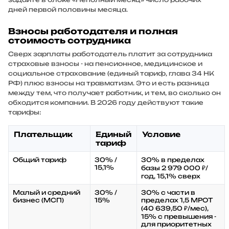
дней первой половины месяца.
Взносы работодателя и полная
стоимость сотрудника
Сверх зарплаты работодатель платит за сотрудника
страховые взносы - на пенсионное, медицинское и
социальное страхование (единый тариф, глава 34 НК
РФ) плюс взносы на травматизм. Это и есть разница
между тем, что получает работник, и тем, во сколько он
обходится компании. В 2026 году действуют такие
тарифы:
Плательщик
Единый
Условие
тариф
Общий тариф
30% /
30% в пределах
15,1%
базы 2 979 000 ₽/
год, 15,1% сверх
Малый и средний
30% /
30% с части в
бизнес (МСП)
15%
пределах 1,5 МРОТ
(40 639,50 ₽/мес),
15% с превышения -
для приоритетных