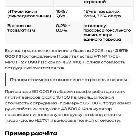
отраслей
ИТ-компании
15% /
15% в пределах
(аккредитованные)
7,6%
базы, 7,6% сверх
Взносы на
0,2% –
по классу
травматизм
8,5%
профессионального
риска, сверх
единого тарифа
Единая предельная величина базы на 2026 год -
2 979
000 ₽
(Постановление Правительства РФ № 1705),
МРОТ -
27 093 ₽
(закон № 429-ФЗ). Полная стоимость
сотрудника считается так:
Полная стоимость = начислено + страховые взносы
При окладе 50 000 ₽ и общем тарифе работодатель
платит взносов около 15 100 ₽ в месяц, а полная
стоимость сотрудника - примерно 65 100 ₽, тогда как на
руки работник получает 43 500 ₽. Калькулятор
показывает и налоговую нагрузку на фонд оплаты
труда - долю НДФЛ и взносов в полной стоимости.
Пример расчёта