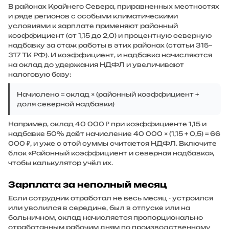
В районах Крайнего Севера, приравненных местностях
и ряде регионов с особыми климатическими
условиями к зарплате применяют районный
коэффициент (от 1,15 до 2,0) и процентную северную
надбавку за стаж работы в этих районах (статьи 315–
317 ТК РФ). И коэффициент, и надбавка начисляются
на оклад
до удержания НДФЛ
и увеличивают
налоговую базу:
Начислено = оклад × (районный коэффициент +
доля северной надбавки)
Например, оклад 40 000 ₽ при коэффициенте 1,15 и
надбавке 50% даёт начисление 40 000 × (1,15 + 0,5) = 66
000 ₽, и уже с этой суммы считается НДФЛ. Включите
блок «Районный коэффициент и северная надбавка»,
чтобы калькулятор учёл их.
Зарплата за неполный месяц
Если сотрудник отработал не весь месяц - устроился
или уволился в середине, был в отпуске или на
больничном, оклад начисляется пропорционально
отработанным рабочим дням по производственному