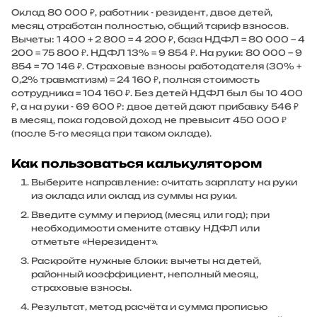
Оклад 80 000 ₽, работник - резидент, двое детей,
месяц отработан полностью, общий тариф взносов.
Вычеты: 1 400 + 2 800 = 4 200 ₽, база НДФЛ = 80 000 − 4
200 = 75 800 ₽. НДФЛ 13% = 9 854 ₽. На руки: 80 000 − 9
854 = 70 146 ₽. Страховые взносы работодателя (30% +
0,2% травматизм) = 24 160 ₽, полная стоимость
сотрудника = 104 160 ₽. Без детей НДФЛ был бы 10 400
₽, а на руки - 69 600 ₽: двое детей дают прибавку 546 ₽
в месяц, пока годовой доход не превысит 450 000 ₽
(после 5-го месяца при таком окладе).
Как пользоваться калькулятором
Выберите направление: считать зарплату на руки
из оклада или оклад из суммы на руки.
Введите сумму и период (месяц или год); при
необходимости смените ставку НДФЛ или
отметьте «Нерезидент».
Раскройте нужные блоки: вычеты на детей,
районный коэффициент, неполный месяц,
страховые взносы.
Результат, метод расчёта и сумма прописью