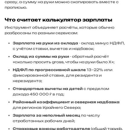
сразу, а сумму на руки можно скопировать вместе с
прописью.
Что считает калькулятор зарплаты
Инструмент объединяет расчёты, которые обычно
разбросаны по разным сервисам:
Зарплата на руки из оклада
- оклад минус НДФЛ,
с учётом ставки, вычетов и надбавок;
Оклад из суммы на руки
- обратный расчёт
«сколько просить gross, чтобы на руки было X»;
НДФЛ по прогрессивной шкале
13–22% или
фиксированной ставке, для резидента и
нерезидента;
Стандартные вычеты на детей
с пределом
дохода 450 000 ₽ в год;
Районный коэффициент и северная надбавка
для регионов Крайнего Севера;
Зарплата за неполный месяц
по числу
отработанных рабочих дней;
Страховые взносы работодателя
(общий тариф,