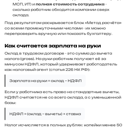
МСП, ИТ) и
полная стоимость сотрудника
-
сколько работник обходится компании сверх
оклада.
Под результатом раскрывается блок «Метод расчёта»
со всеми промежуточными числами - их можно
перепроверить вручную или показать бухгалтеру.
Как считается зарплата на руки
Оклад в трудовом договоре - это сумма
до вычета
налога
(gross). На руки работник получает её за
минусом НДФЛ, который удерживает работодатель
как налоговый агент (статья 226 НК РФ):
Зарплата на руки = оклад − НДФЛ
Если у работника есть право на стандартные вычеты,
НДФЛ считается не со всего оклада, а с уменьшенной
базы:
НДФЛ = (оклад − вычеты) × ставка
Налог исчисляется в полных рублях: копейки менее 50