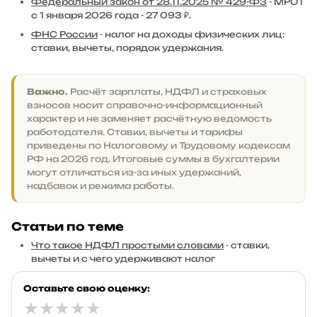
Федеральный закон от 28.11.2025 № 429-ФЗ
- МРОТ
с 1 января 2026 года - 27 093 ₽.
ФНС России
- налог на доходы физических лиц:
ставки, вычеты, порядок удержания.
Важно.
Расчёт зарплаты, НДФЛ и страховых
взносов носит справочно-информационный
характер и не заменяет расчётную ведомость
работодателя. Ставки, вычеты и тарифы
приведены по Налоговому и Трудовому кодексам
РФ на 2026 год. Итоговые суммы в бухгалтерии
могут отличаться из-за иных удержаний,
надбавок и режима работы.
Статьи по теме
Что такое НДФЛ простыми словами
- ставки,
вычеты и с чего удерживают налог
Оставьте свою оценку:
★
★
★
★
★