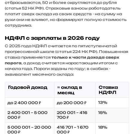
отбрасываются, 50 и более округляются до рубля
(статья 52 НК РФ). Страховые взносы работодатель
платит
сверх
оклада из своих средств - на сумму на
руки они не влияют, но формируют полную стоимость
сотрудника.
НДФЛ с зарплаты в 2026 году
С 2025 года НДФЛ считается по пятиступенчатой
прогрессивной шкале (статья 224 НК РФ). Повышенная
ставка применяется
только к части дохода сверх
порога
, а доход считается нарастающим итогом с
начала года. Пороги заданы по году; в скобках -
эквивалент месячного оклада:
Годовой доход
≈ оклад в
Ставка
НДФЛ
месяц
13%
до 2 400 000 ₽
до 200 000 ₽
2 400 001 – 5 000
200 001 – 416
15%
000 ₽
700 ₽
5 000 001 – 20 000
416 701 – 1 670
18%
000 ₽
000 ₽