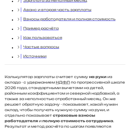
Зарплата за неполный месяц
Аванс и вторая часть зарплаты
Взносы работодателя и полная стоимость
Пример расчёта
Как пользоваться
Частые вопросы
Источники
Калькулятор зарплаты считает сумму
на руки
из
оклада - с удержанием
НДФЛ
по прогрессивной шкале
2026 года, стандартными вычетами на детей,
районным коэффициентом и северной надбавкой, а
также за неполностью отработанный месяц. Он же
решает обратную задачу - показывает, какой нужен
оклад, чтобы получать нужную сумму на руки, и
отдельно показывает
страховые взносы
работодателя
и
полную стоимость сотрудника
.
Результат и метод расчёта по шагам появляются