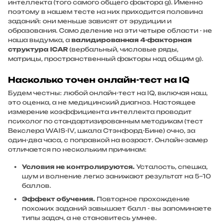
интеллекта (того самого общего фактора
g
). Именно
поэтому в нашем тесте на них приходится половина
заданий: они меньше зависят от эрудиции и
образования. Само деление на эти четыре области - не
наша выдумка, а
валидированная 4-факторная
структура ICAR
(вербальный, числовые ряды,
матрицы, пространственный факторы над общим
g
).
Насколько точен онлайн-тест на IQ
Будем честны: любой онлайн-тест на IQ, включая наш,
это оценка, а не медицинский диагноз. Настоящее
измерение коэффициента интеллекта проводит
психолог по стандартизированным методикам (тест
Векслера WAIS-IV, шкала Стэнфорд-Бине) очно, за
один-два часа, с поправкой на возраст. Онлайн-замер
отличается по нескольким причинам:
Условия не контролируются.
Усталость, спешка,
шум и волнение легко занижают результат на 5–10
баллов.
Эффект обучения.
Повторное прохождение
похожих заданий завышает балл - вы запоминаете
типы задач, а не становитесь умнее.