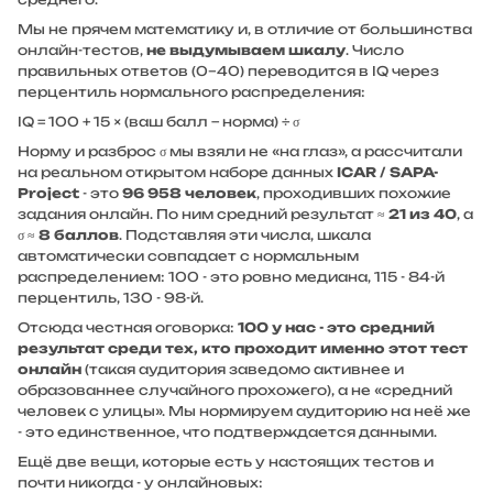
Мы не прячем математику и, в отличие от большинства
онлайн-тестов,
не выдумываем шкалу
. Число
правильных ответов (0–40) переводится в IQ через
перцентиль нормального распределения:
IQ = 100 + 15 × (ваш балл − норма) ÷ σ
Норму и разброс σ мы взяли не «на глаз», а рассчитали
на реальном открытом наборе данных
ICAR / SAPA-
Project
- это
96 958 человек
, проходивших похожие
задания онлайн. По ним средний результат ≈
21 из 40
, а
σ ≈
8 баллов
. Подставляя эти числа, шкала
автоматически совпадает с нормальным
распределением: 100 - это ровно медиана, 115 - 84-й
перцентиль, 130 - 98-й.
Отсюда честная оговорка:
100 у нас - это средний
результат среди тех, кто проходит именно этот тест
онлайн
(такая аудитория заведомо активнее и
образованнее случайного прохожего), а не «средний
человек с улицы». Мы нормируем аудиторию на неё же
- это единственное, что подтверждается данными.
Ещё две вещи, которые есть у настоящих тестов и
почти никогда - у онлайновых: