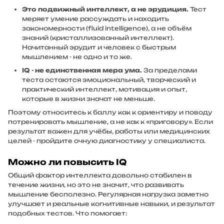
Это подвижный интеллект, а не эрудиция.
Тест
меряет умение рассуждать и находить
закономерности (fluid intelligence), а не объём
знаний (кристаллизованный интеллект).
Начитанный эрудит и человек с быстрым
мышлением - не одно и то же.
IQ - не единственная мера ума.
За пределами
теста остаются эмоциональный, творческий и
практический интеллект, мотивация и опыт,
которые в жизни значат не меньше.
Поэтому относитесь к баллу как к ориентиру и поводу
потренировать мышление, а не как к «приговору». Если
результат важен для учёбы, работы или медицинских
целей - пройдите очную диагностику у специалиста.
Можно ли повысить IQ
Общий фактор интеллекта довольно стабилен в
течение жизни, но это не значит, что развивать
мышление бесполезно. Регулярная нагрузка заметно
улучшает и реальные когнитивные навыки, и результат
подобных тестов. Что помогает: