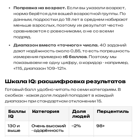
Поправка на возраст.
Если вы указали возраст,
норма берётся для вашей возрастной группы. По
данным, подростки до 18 лет в среднем набирают
меньше взрослых, поэтому их результат честно
сравнивается с ровесниками, а не со всеми
подряд.
Диапазон вместо «точного» числа.
40 заданий
дают надёжность около 0,85, то есть погрешность
измерения примерно
±6 баллов
. Поэтому мы
показываем не одну цифру, а коридор - например,
«115, диапазон 109–121».
Шкала IQ: расшифровка результатов
Готовый балл удобно читать по семи категориям. В
скобках - какая доля людей попадает в каждый
диапазон при стандартном отклонении 15.
Баллы
Категория
Доля
Перцентиль
IQ
людей
130 и
Очень высокий
~2%
98+
выше
- одарённость