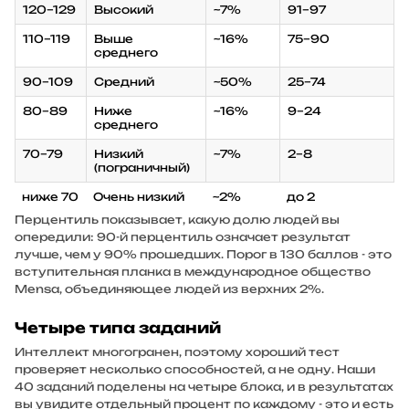
120–129
Высокий
~7%
91–97
110–119
Выше
~16%
75–90
среднего
90–109
Средний
~50%
25–74
80–89
Ниже
~16%
9–24
среднего
70–79
Низкий
~7%
2–8
(пограничный)
ниже 70
Очень низкий
~2%
до 2
Перцентиль показывает, какую долю людей вы
опередили: 90-й перцентиль означает результат
лучше, чем у 90% прошедших. Порог в 130 баллов - это
вступительная планка в международное общество
Mensa, объединяющее людей из верхних 2%.
Четыре типа заданий
Интеллект многогранен, поэтому хороший тест
проверяет несколько способностей, а не одну. Наши
40 заданий поделены на четыре блока, и в результатах
вы увидите отдельный процент по каждому - это и есть