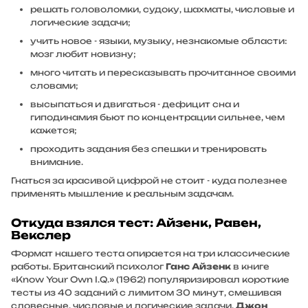
решать головоломки, судоку, шахматы, числовые и
логические задачи;
учить новое - языки, музыку, незнакомые области:
мозг любит новизну;
много читать и пересказывать прочитанное своими
словами;
высыпаться и двигаться - дефицит сна и
гиподинамия бьют по концентрации сильнее, чем
кажется;
проходить задания без спешки и тренировать
внимание.
Гнаться за красивой цифрой не стоит - куда полезнее
применять мышление к реальным задачам.
Откуда взялся тест: Айзенк, Равен,
Векслер
Формат нашего теста опирается на три классические
работы. Британский психолог
Ганс Айзенк
в книге
«Know Your Own I.Q.» (1962) популяризировал короткие
тесты из 40 заданий с лимитом 30 минут, смешивая
словесные, числовые и логические задачи.
Джон