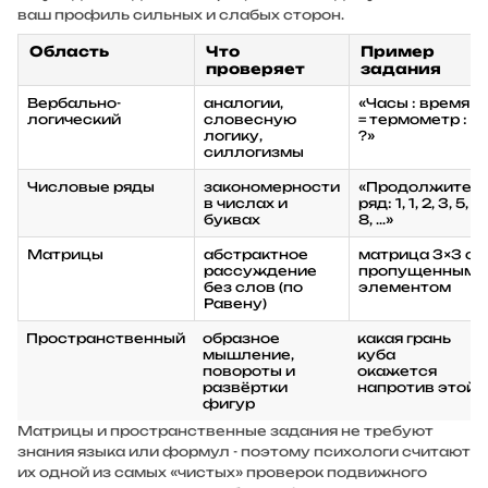
ваш профиль сильных и слабых сторон.
Область
Что
Пример
проверяет
задания
Вербально-
аналогии,
«Часы : время
логический
словесную
= термометр :
логику,
?»
силлогизмы
Числовые ряды
закономерности
«Продолжите
в числах и
ряд: 1, 1, 2, 3, 5,
буквах
8, ...»
Матрицы
абстрактное
матрица 3×3 с
рассуждение
пропущенным
без слов (по
элементом
Равену)
Пространственный
образное
какая грань
мышление,
куба
повороты и
окажется
развёртки
напротив этой
фигур
Матрицы и пространственные задания не требуют
знания языка или формул - поэтому психологи считают
их одной из самых «чистых» проверок подвижного