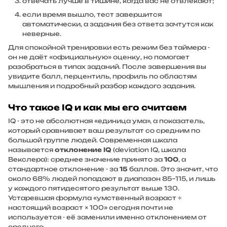
отвечать лучше в тишине, когда вас не отвлекают;
если время вышло, тест завершится
автоматически, а задания без ответа зачтутся как
неверные.
Для спокойной тренировки есть режим без таймера -
он не даёт «официальную» оценку, но помогает
разобраться в типах заданий. После завершения вы
увидите балл, перцентиль, профиль по областям
мышления и подробный разбор каждого задания.
Что такое IQ и как мы его считаем
IQ - это не абсолютная «единица ума», а показатель,
который сравнивает ваш результат со средним по
большой группе людей. Современная шкала
называется
отклонение IQ
(deviation IQ, шкала
Векслера): среднее значение принято за
100
, а
стандартное отклонение - за
15
баллов. Это значит, что
около 68% людей попадают в диапазон 85–115, и лишь
у каждого пятидесятого результат выше 130.
Устаревшая формула «умственный возраст ÷
настоящий возраст × 100» сегодня почти не
используется - её заменили именно отклонением от
среднего.