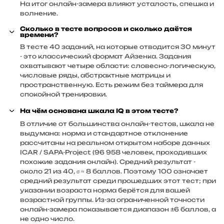
На итог онлайн-замера влияют усталость, спешка и
волнение.
Сколько в тесте вопросов и сколько даётся
времени?
В тесте 40 заданий, на которые отводится 30 минут
- это классический формат Айзенка. Задания
охватывают четыре области: словесно-логическую,
числовые ряды, абстрактные матрицы и
пространственную. Есть режим без таймера для
спокойной тренировки.
На чём основана шкала IQ в этом тесте?
В отличие от большинства онлайн-тестов, шкала не
выдумана: норма и стандартное отклонение
рассчитаны на реальном открытом наборе данных
ICAR / SAPA-Project (96 958 человек, проходивших
похожие задания онлайн). Средний результат -
около 21 из 40, σ ≈ 8 баллов. Поэтому 100 означает
средний результат среди прошедших этот тест; при
указании возраста норма берётся для вашей
возрастной группы. Из-за ограниченной точности
онлайн-замера показывается диапазон ±6 баллов, а
не одно число.