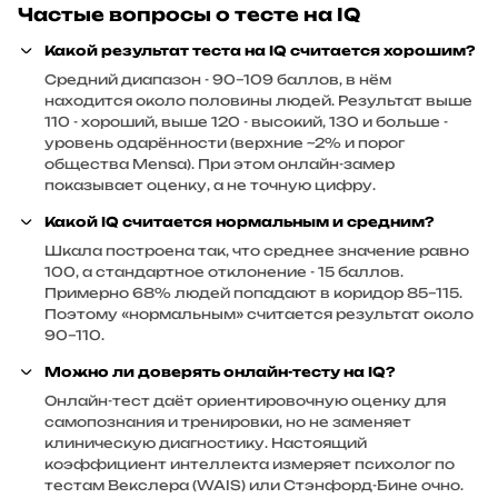
Частые вопросы о тесте на IQ
Какой результат теста на IQ считается хорошим?
Средний диапазон - 90–109 баллов, в нём
находится около половины людей. Результат выше
110 - хороший, выше 120 - высокий, 130 и больше -
уровень одарённости (верхние ~2% и порог
общества Mensa). При этом онлайн-замер
показывает оценку, а не точную цифру.
Какой IQ считается нормальным и средним?
Шкала построена так, что среднее значение равно
100, а стандартное отклонение - 15 баллов.
Примерно 68% людей попадают в коридор 85–115.
Поэтому «нормальным» считается результат около
90–110.
Можно ли доверять онлайн-тесту на IQ?
Онлайн-тест даёт ориентировочную оценку для
самопознания и тренировки, но не заменяет
клиническую диагностику. Настоящий
коэффициент интеллекта измеряет психолог по
тестам Векслера (WAIS) или Стэнфорд-Бине очно.