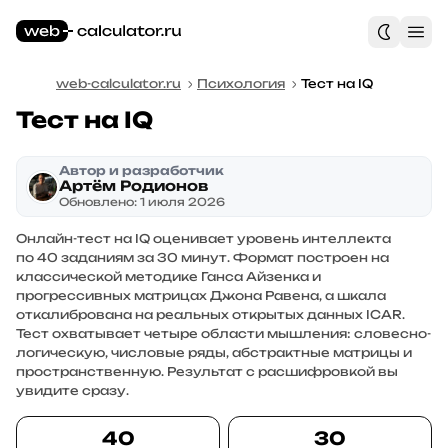
web-calculator.ru
Психология
Тест на IQ
Тест на IQ
Автор и разработчик
Артём Родионов
Обновлено: 1 июля 2026
Онлайн-тест на IQ оценивает уровень интеллекта
по 40 заданиям за 30 минут. Формат построен на
классической методике Ганса Айзенка и
прогрессивных матрицах Джона Равена, а шкала
откалибрована на реальных открытых данных ICAR.
Тест охватывает четыре области мышления: словесно-
логическую, числовые ряды, абстрактные матрицы и
пространственную. Результат с расшифровкой вы
увидите сразу.
40
30