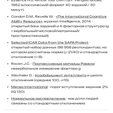
Eysenck H.J. «Know Your Own I.Q.» - Penguin Books,
1962 (классический формат 40 заданий / 30
минут).
Condon D.M., Revelle W. -
«The International Cognitive
Ability Resource»
, журнал Intelligence, 2014 -
открытый банк заданий и 4-факторная структура (
g
+ вербальный/числовой/матричный/
пространственный).
Selected ICAR Data from the SAPA-Project
-
открытый набор данных (96 958 респондентов), на
котором рассчитаны норма (μ≈21/40) и стандартное
отклонение (σ≈8).
Raven J.C. -
Прогрессивные матрицы Равена
:
невербальное измерение фактора
g
.
Wechsler D. -
Коэффициент интеллекта
и шкала
отклонения (среднее 100, σ=15).
Mensa International
- порог вступления: верхние 2%
(IQ 130).
Нормальное распределение
- как доли людей
связаны со стандартным отклонением.