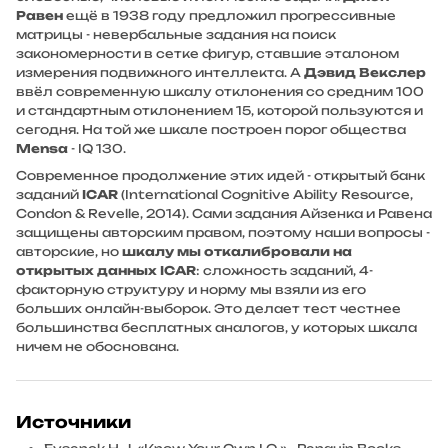
Равен
ещё в 1938 году предложил прогрессивные
матрицы - невербальные задания на поиск
закономерности в сетке фигур, ставшие эталоном
измерения подвижного интеллекта. А
Дэвид Векслер
ввёл современную шкалу отклонения со средним 100
и стандартным отклонением 15, которой пользуются и
сегодня. На той же шкале построен порог общества
Mensa
- IQ 130.
Современное продолжение этих идей - открытый банк
заданий
ICAR
(International Cognitive Ability Resource,
Condon & Revelle, 2014). Сами задания Айзенка и Равена
защищены авторским правом, поэтому наши вопросы -
авторские, но
шкалу мы откалибровали на
открытых данных ICAR
: сложность заданий, 4-
факторную структуру и норму мы взяли из его
больших онлайн-выборок. Это делает тест честнее
большинства бесплатных аналогов, у которых шкала
ничем не обоснована.
Источники