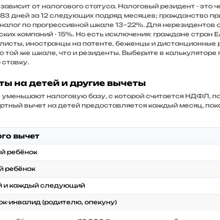
зависит от налогового статуса. Налоговый резидент - это ч
183 дней за 12 следующих подряд месяцев; гражданство при
 налог по прогрессивной шкале 13–22%. Для нерезидентов о
ских компаний - 15%. Но есть исключения: граждане стра
листы, иностранцы на патенте, беженцы и дистанционные 
о той же шкале, что и резиденты. Выберите в калькуляторе
 ставку.
ты на детей и другие вычеты
 уменьшают налоговую базу, с которой считается НДФЛ, п
ртный вычет на детей предоставляется каждый месяц, пока
ого вычет
й ребёнок
й ребёнок
й и каждый следующий
ок-инвалид (родителю, опекуну)