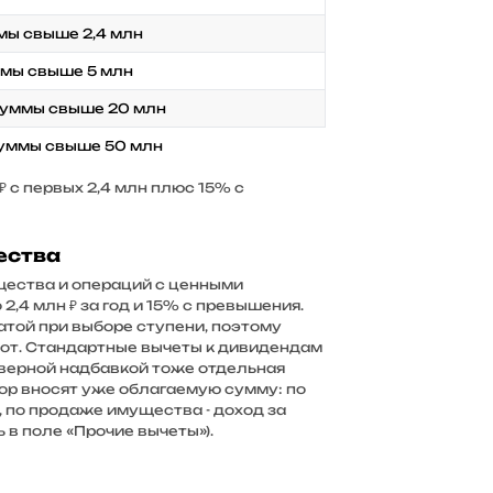
ммы свыше 2,4 млн
ммы свыше 5 млн
 суммы свыше 20 млн
 суммы свыше 50 млн
₽ с первых 2,4 млн плюс 15% с
ества
щества и операций с ценными
,4 млн ₽ за год и 15% с превышения.
атой при выборе ступени, поэтому
рот. Стандартные вычеты к дивидендам
верной надбавкой тоже отдельная
ятор вносят уже облагаемую сумму: по
 по продаже имущества - доход за
в поле «Прочие вычеты»).