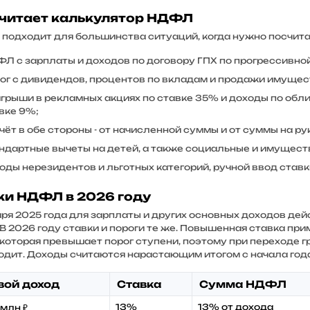
считает калькулятор НДФЛ
 подходит для большинства ситуаций, когда нужно посчита
Л с зарплаты и доходов по договору ГПХ по прогрессивно
ог с дивидендов, процентов по вкладам и продажи имущест
грыши в рекламных акциях по ставке 35% и доходы по обл
вке 9%;
чёт в обе стороны - от начисленной суммы и от суммы на ру
ндартные вычеты на детей, а также социальные и имущест
оды нерезидентов и льготных категорий, ручной ввод ставк
ки НДФЛ в 2026 году
варя 2025 года для зарплаты и других основных доходов де
В 2026 году ставки и пороги те же. Повышенная ставка прим
 которая превышает порог ступени, поэтому при переходе г
одит. Доходы считаются нарастающим итогом с начала года
вой доход
Ставка
Сумма НДФЛ
13%
13% от дохода
 млн ₽