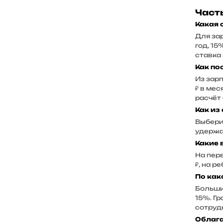
Част
Какая 
Для за
год, 15
ставка 
Как по
Из зар
₽ в мес
расчёт
Как из
Выбери
удержа
Какие 
На перв
₽, на р
По как
Больши
15%. Г
сотруд
Облага