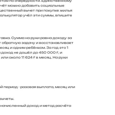
четом по очерёдности. Единственному
асчёт можно добавить социальные
имущественный вычет при покупке жилья
 калькулятор учёл эти суммы, впишите
тавка. Сумма на руки равна доходу за
ет обратную задачу и восстанавливает
сяц и одним ребёнком. За год это 1
а доход не дошёл до 450 000 ₽, и
, или около 11 624 ₽ в месяц. На руки
ой период - разовая выплата, месяц или
вычеты.
, начисленный доход и метод расчёта