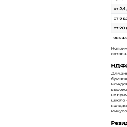
Курс лиры
от 2,4
Курс дирхама
от 5 д
Курс тенге
Курс бел. рубля
от 20 
Курс гривны
свыше
Курс сома
Наприме
оставши
Курс злотого
Курс лари
НДФЛ
Курс драма
Для ди
бумагам
Курс маната
Каждая
Курс сума
высока
не при
Курс сомони
шкала -
вклада
Курс воны
минусо
Курс рупии
Рези
Курс бата