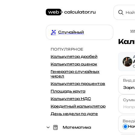
we
Случайный
Кал
ПОПУЛЯРНОЕ
Калькулятор дробей
Калькулятор оценок
Генератор случайных
чисел
Вид 
Калькулятор процентов
Площадь круга
Калькулятор НДС
Сумм
Кредитный калькулятор
День недели по дате
Введё
На
Математика