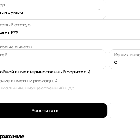
од
говый статус
говые вычеты
тей
Из них инв
ойной вычет (единственный родитель)
очие вычеты и расходы, ₽
Рассчитать
ржание