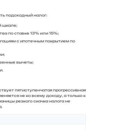
ть подоходный налог:
й шкале;
ва по ставке 13% или 15%;
игациям с ипотечным покрытием по
ки;
венные вычеты;
и.
йствует пятиступенчатая прогрессивная
еняется не ко всему доходу, а только к
раницы резкого скачка налога не
.