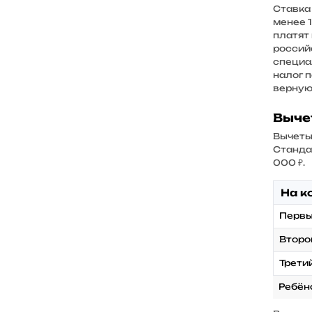
Ставка 
менее 
платят
россий
специа
налог п
верную
Выче
Вычеты
Станда
000 ₽.
На к
Первы
Второ
Трети
Ребён