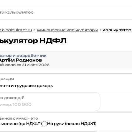
b-calculator.ru
Финансовые калькуляторы
Калькулято
ькулятор НДФЛ
Автор и разработчик
Артём Родионов
Обновлено: 31 июля 2026
дохода
а дохода, ₽
нная сумма - это
числено (до НДФЛ)
На руки (после НДФЛ)