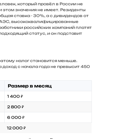
еловек, который провёл в России не
 этом значения не имеет. Резиденты
бщая ставка - 30%, а с дивидендов от
н ЕАЭС, высококвалифицированные
работники российских компаний платят
 подходящий статус, и он подставит
оэтому налог становится меньше.
 доход с начала года не превысит 450
Размер в месяц
1 400 ₽
2 800 ₽
6 000 ₽
12 000 ₽