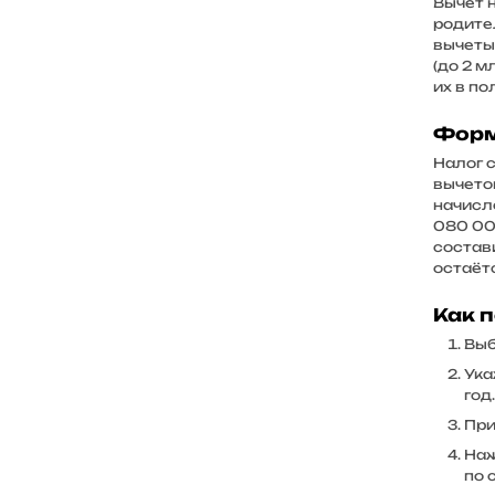
Вычет 
родите
вычеты 
(до 2 м
их в по
Форм
Налог с
вычето
начисле
080 000
состави
остаёт
Как 
Выб
Ука
год.
При
Наж
по 