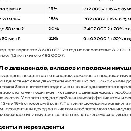
15%
 до 5 млн ₽
312 000 ₽ + 15% с су
18%
о 20 млн ₽
702 000 ₽ + 18% с су
20%
до 50 млн ₽
3 402 000 ₽ + 20% с
22%
 50 млн ₽
9 402 000 ₽ + 22% с
р, при зарплате 3 600 000 ₽ в год налог составит 312 000 
хся 1,2 млн - итого 492 000 ₽.
 с дивидендов, вкладов и продажи имущ
видендов, процентов по вкладам, доходов от продажи иму
и действует своя двухступенчатая шкала: 13% с суммы до 2
 такая база считается отдельно и не складывается с зарпл
я зарплата не «поднимает» ставку по дивидендам, и наобо
меняются. У оплаты труда с районным коэффициентом и се
 13% и 15% с порогом 5 млн ₽. По таким доходам в калькул
м - процентный доход за вычетом необлагаемого минимума,
м расходов или имущественного вычета (его можно указать 
денты и нерезиденты