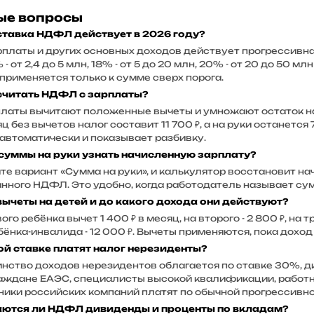
ые вопросы
ставка НДФЛ действует в 2026 году?
рплаты и других основных доходов действует прогрессивная
% - от 2,4 до 5 млн, 18% - от 5 до 20 млн, 20% - от 20 до 50
применяется только к сумме сверх порога.
считать НДФЛ с зарплаты?
платы вычитают положенные вычеты и умножают остаток на
яц без вычетов налог составит 11 700 ₽, а на руки останется
 автоматически и показывает разбивку.
 суммы на руки узнать начисленную зарплату?
те вариант «Сумма на руки», и калькулятор восстановит н
нного НДФЛ. Это удобно, когда работодатель называет сумм
вычеты на детей и до какого дохода они действуют?
ого ребёнка вычет 1 400 ₽ в месяц, на второго - 2 800 ₽, на
ебёнка-инвалида - 12 000 ₽. Вычеты применяются, пока доход
ой ставке платят налог нерезиденты?
нство доходов нерезидентов облагается по ставке 30%, д
раждане ЕАЭС, специалисты высокой квалификации, работн
ники российских компаний платят по обычной прогрессивно
ются ли НДФЛ дивиденды и проценты по вкладам?