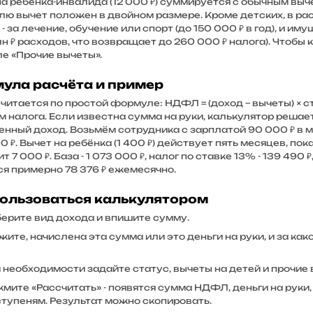
на ребёнка-инвалида (12 000 ₽) суммируется с обычным вы
лю вычет положен в двойном размере. Кроме детских, в р
- за лечение, обучение или спорт (до 150 000 ₽ в год), и 
лн ₽ расходов, что возвращает до 260 000 ₽ налога). Чтобы
ле «Прочие вычеты».
ула расчёта и пример
читается по простой формуле: НДФЛ = (доход − вычеты) × с
м налога. Если известна сумма на руки, калькулятор реша
нный доход. Возьмём сотрудника с зарплатой 90 000 ₽ в ме
 ₽. Вычет на ребёнка (1 400 ₽) действует пять месяцев, пок
т 7 000 ₽. База - 1 073 000 ₽, налог по ставке 13% - 139 490 ₽
ся примерно 78 376 ₽ ежемесячно.
пользоваться калькулятором
ерите вид дохода и впишите сумму.
жите, начислена эта сумма или это деньги на руки, и за как
 необходимости задайте статус, вычеты на детей и прочие 
мите «Рассчитать» - появятся сумма НДФЛ, деньги на руки
ступеням. Результат можно скопировать.