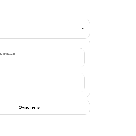
алидов
Очистить