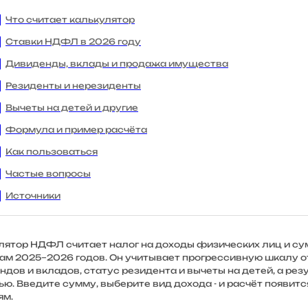
Что считает калькулятор
Ставки НДФЛ в 2026 году
Дивиденды, вклады и продажа имущества
Резиденты и нерезиденты
Вычеты на детей и другие
Формула и пример расчёта
Как пользоваться
Частые вопросы
Источники
лятор НДФЛ считает налог на доходы физических лиц и сумм
ам 2025–2026 годов. Он учитывает прогрессивную шкалу от
ндов и вкладов, статус резидента и вычеты на детей, а ре
ю. Введите сумму, выберите вид дохода - и расчёт появитс
ям.