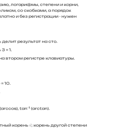
ию, логарифмы, степени и корни,
ликом, со скобками, а порядок
латно и без регистрации - нужен
 % делит результат на сто.
 = 1.
- на втором регистре клавиатуры.
= 10.
.
(arccos), tan⁻¹ (arctan).
тный корень √; корень другой степени