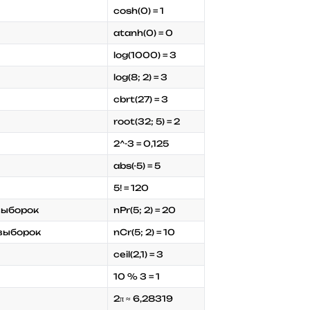
cosh(0) = 1
atanh(0) = 0
log(1000) = 3
log(8; 2) = 3
cbrt(27) = 3
root(32; 5) = 2
2^-3 = 0,125
abs(-5) = 5
5! = 120
выборок
nPr(5; 2) = 20
 выборок
nCr(5; 2) = 10
ceil(2,1) = 3
10 % 3 = 1
2π ≈ 6,28319