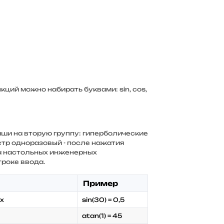
кций можно набирать буквами: sin, cos,
и на вторую группу: гиперболические
стр одноразовый - после нажатия
на настольных инженерных
троке ввода.
Пример
х
sin(30) = 0,5
atan(1) = 45