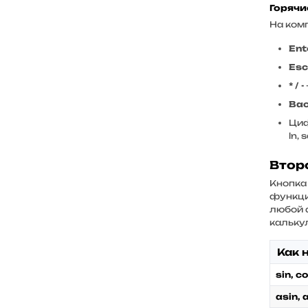
Горячи
На ком
Ent
Esc
* / -
Ba
Циф
ln, 
Втор
Кнопк
функци
любой 
кальку
Как 
sin, c
asin, 