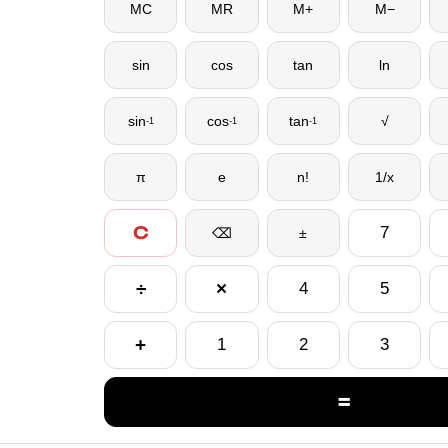
MC
MR
M+
M−
sin
cos
tan
ln
sin
cos
tan
√
-1
-1
-1
π
e
n!
1/x
C
7
⌫
±
÷
×
4
5
+
1
2
3
=