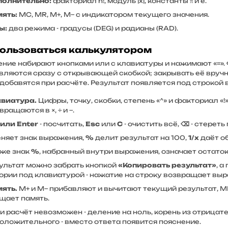
олнительно:
факториал n!, модуль |x|, константы π и e.
ять:
MC, MR, M+, M− с индикатором текущего значения.
ы:
два режима - градусы (DEG) и радианы (RAD).
пользоваться калькулятором
ие набирают кнопками или с клавиатуры и нажимают «=». Функц
вляются сразу с открывающей скобкой; закрывать её вруч
добавятся при расчёте. Результат появляется под строкой 
виатура.
Цифры, точку, скобки, степень «^» и факториал «!» 
вращаются в ×, ÷ и −.
 или Enter
- посчитать,
Esc
или
C
- очистить всё,
⌫
- стереть
няет знак выражения,
%
делит результат на 100,
1/x
даёт о
 же знак
%
, набранный внутри выражения, означает остаток о
ультат можно забрать кнопкой
«Копировать результат»
, 
ории под клавиатурой - нажатие на строку возвращает выр
ять.
M+ и M− прибавляют и вычитают текущий результат, M
щает память.
и расчёт невозможен - деление на ноль, корень из отрицат
оложительного - вместо ответа появится пояснение.