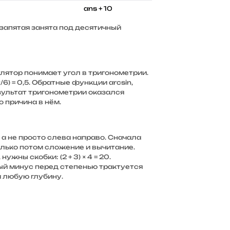
ans + 10
: запятая занята под десятичный
лятор понимает угол в тригонометрии.
π/6) = 0,5. Обратные функции arcsin,
зультат тригонометрии оказался
 причина в нём.
а не просто слева направо. Сначала
лько потом сложение и вычитание.
ужны скобки: (2 + 3) × 4 = 20.
ный минус перед степенью трактуется
на любую глубину.