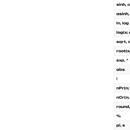
sinh, 
asinh,
ln, log
log(x;
sqrt, 
root(x
exp, ^
abs
!
nPr(n; 
nCr(n; 
round, 
%
pi, e