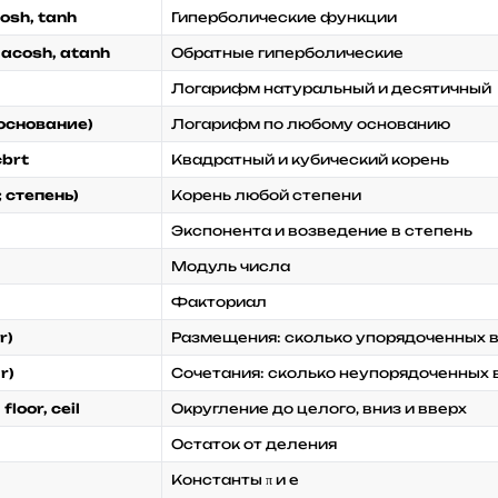
cosh, tanh
Гиперболические функции
 acosh, atanh
Обратные гиперболические
Логарифм натуральный и десятичный
 основание)
Логарифм по любому основанию
cbrt
Квадратный и кубический корень
; степень)
Корень любой степени
Экспонента и возведение в степень
Модуль числа
Факториал
r)
Размещения: сколько упорядоченных 
r)
Сочетания: сколько неупорядоченных
floor, ceil
Округление до целого, вниз и вверх
Остаток от деления
Константы π и e