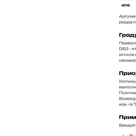
ans
Аргуме
раздели
Град
Перек
DEG - э
arccos
неожид
Прио
Кальку
выполн
Поэтому
Возведе
как −(x
Прим
Введит
√2
≈