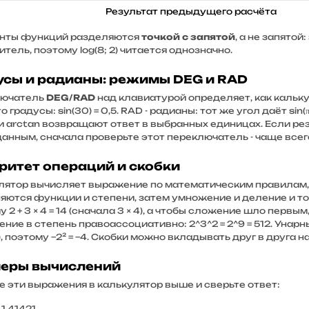
Результат предыдущего расчёта
нты функций разделяются
точкой с запятой
, а не запятой
тель, поэтому log(8; 2) читается однозначно.
усы и радианы: режимы DEG и RAD
лючатель
DEG/RAD
над клавиатурой определяет, как кальку
то градусы: sin(30) = 0,5. RAD - радианы: тот же угол даёт sin(
 и arctan возвращают ответ в выбранных единицах. Если ре
анным, сначала проверьте этот переключатель - чаще всего
ритет операций и скобки
лятор вычисляет выражение по математическим правилам, 
яются функции и степени, затем умножение и деление и то
 2 + 3 × 4 = 14 (сначала 3 × 4), а чтобы сложение шло первым, н
ние в степень правоассоциативно: 2^3^2 = 2^9 = 512. Унар
²), поэтому −2² = −4. Скобки можно вкладывать друг в друга 
еры вычислений
е эти выражения в калькулятор выше и сверьте ответ:
 1,41421