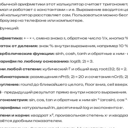
обычной арифметики этот калькулятор считает тригонометр
ал и работает с константами π и e. Выражение вводится це
ий калькулятор расставляет сам. Пользоваться можно бесп
 браузер на телефоне или компьютере.
функций:
ифметика:
+ − × ÷, смена знака ±, обратное число 1/x, кнопка
аток от деления:
знак % внутри выражения, например 10 % 3
ерболические функции:
sinh, cosh, tanh и обратные к ним 
гарифм по любому основанию:
log(8; 2) = 3.
ни любой степени:
кубический ∛ и общий вид root(32; 5) = 2.
мбинаторика:
размещения nPr(5; 2) = 20 и сочетания nCr(5; 2) 
угление:
round до ближайшего целого, floor вниз, ceil вверх
S
- предыдущий результат прямо внутри нового выражения.
гонометрия:
sin, cos, tan и обратные к ним sin⁻¹ (arcsin), cos⁻¹ 
гарифмы:
натуральный ln, десятичный log и экспонента eˣ.
пени и корни:
квадрат x², произвольная степень xʸ и квадра
аётся дробным показателем.