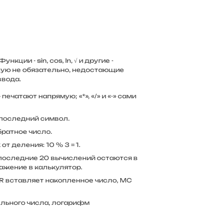
ии - sin, cos, ln, √ и другие -
ную не обязательно, недостающие
ввода.
печатают напрямую; «*», «/» и «-» сами
 последний символ.
братное число.
т деления: 10 % 3 = 1.
а последние 20 вычислений остаются в
ажение в калькулятор.
R вставляет накопленное число, MC
ельного числа, логарифм