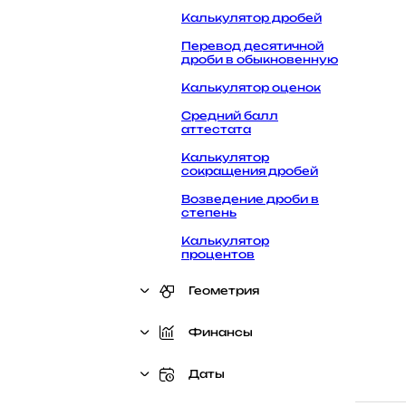
Калькулятор дробей
Перевод десятичной
дроби в обыкновенную
Калькулятор оценок
Средний балл
аттестата
Калькулятор
сокращения дробей
Возведение дроби в
степень
Калькулятор
процентов
Калькулятор степеней
Геометрия
Сравнение дробей
Площадь круга
Финансы
Инженерный
калькулятор
Площадь квадрата
Калькулятор НДС
Даты
Квадратные уравнения
Площадь
треугольника
Кредитный