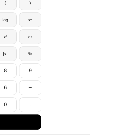
(
)
log
x
y
x²
e
x
|x|
%
8
9
−
6
0
.