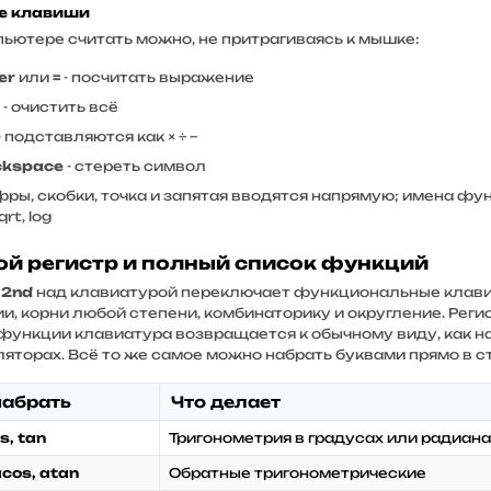
е клавиши
пьютере считать можно, не притрагиваясь к мышке:
er
или
=
- посчитать выражение
- очистить всё
- подставляются как × ÷ −
ckspace
- стереть символ
ры, скобки, точка и запятая вводятся напрямую; имена фун
sqrt, log
ой регистр и полный список функций
а
2nd
над клавиатурой переключает функциональные клавиш
и, корни любой степени, комбинаторику и округление. Реги
функции клавиатура возвращается к обычному виду, как 
ляторах. Всё то же самое можно набрать буквами прямо в с
набрать
Что делает
os, tan
Тригонометрия в градусах или радиана
acos, atan
Обратные тригонометрические