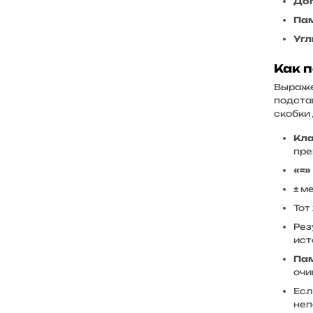
Доп
Курс лиры
Пам
Курс дирхама
Угл
Курс тенге
Как 
Курс бел. рубля
Выражен
Курс гривны
подста
Курс сома
скобки 
Курс злотого
Кла
пре
Курс лари
«=»
Курс драма
±
ме
Курс маната
Тот
Курс сума
Рез
ист
Курс сомони
Пам
Курс воны
очи
Курс рупии
Есл
неп
Курс бата