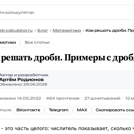
b-calculator.ru
Блог
Математика
Как решать дроби. Пр
матика
Все статьи
 решать дроби. Примеры с дробя
Автор и разработчик
Артём Родионов
Обновлено: 29.06.2026
ковано 14.05.2022
·
464 прочтения
·
27 дочитываний
·
12 м
ВКонтакте
Telegram
MAX
Скопировать сс
ться:
- это часть целого: числитель показывает, сколько 