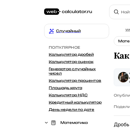
we
Случайный
Мате
ПОПУЛЯРНОЕ
Как
Калькулятор дробей
Калькулятор оценок
Генератор случайных
чисел
Калькулятор процентов
Площадь круга
Калькулятор НДС
Опубли
Кредитный калькулятор
Подели
День недели по дате
Математика
Дробь 