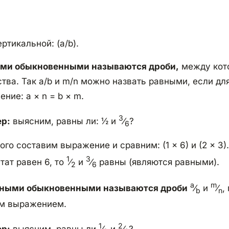
ертикальной: (a/b).
ми обыкновенными называются дроби,
между кот
тва. Так a/b и m/n можно назвать равными, если дл
ние: a × n = b × m.
3
р:
выясним, равны ли: ½ и
⁄
?
6
ого составим выражение и сравним: (1 × 6) и (2 × 3)
1
3
тат равен 6, то
⁄
и
⁄
равны (являются равными).
2
6
a
m
ными обыкновенными называются дроби
⁄
и
⁄
,
b
n
м выражением.
1
2