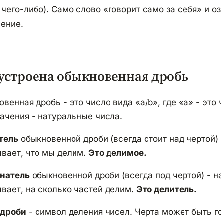
 чего-либо). Само слово «говорит само за себя» и о
ление.
 устроена обыкновенная дробь
венная дробь - это число вида «a/b», где «a» - это 
ачения - натуральные числа.
тель
обыкновенной дроби (всегда стоит над чертой) 
ывает, что мы делим.
Это делимое.
натель
обыкновенной дроби (всегда под чертой) - н
вает, на сколько частей делим.
Это делитель.
 дроби
- символ деления чисел. Черта может быть г