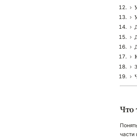
Растаможка грузовых
Курс юаня
Растаможка прицепов
Курс фунта
Тормозной путь
Курс иены
Курс франка
Курс лиры
Курс дирхама
Курс тенге
Курс бел. рубля
Курс гривны
Курс сома
Курс злотого
Что 
Курс лари
Курс драма
Понять
Курс маната
части 