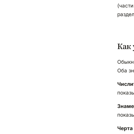
(части
разде
Как
Обыкно
Оба зн
Числи
показ
Знаме
показы
Черта