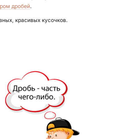
ором дробей
.
овных, красивых кусочков.