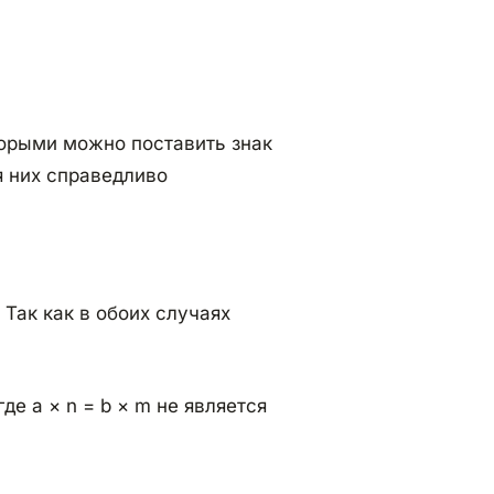
орыми можно поставить знак
я них справедливо
. Так как в обоих случаях
 где a × n = b × m не является