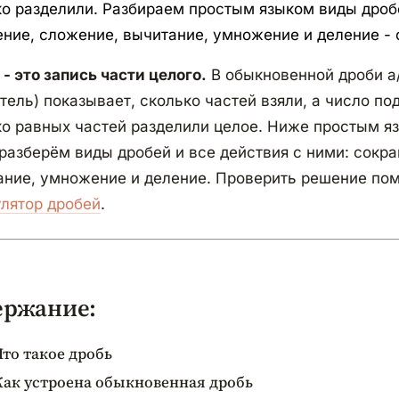
о разделили. Разбираем простым языком виды дробе
ние, сложение, вычитание, умножение и деление - с
- это запись части целого.
В обыкновенной дроби a/
тель) показывает, сколько частей взяли, а число под
о равных частей разделили целое. Ниже простым яз
разберём виды дробей и все действия с ними: сокр
ание, умножение и деление. Проверить решение п
улятор дробей
.
ержание:
Что такое дробь
Как устроена обыкновенная дробь