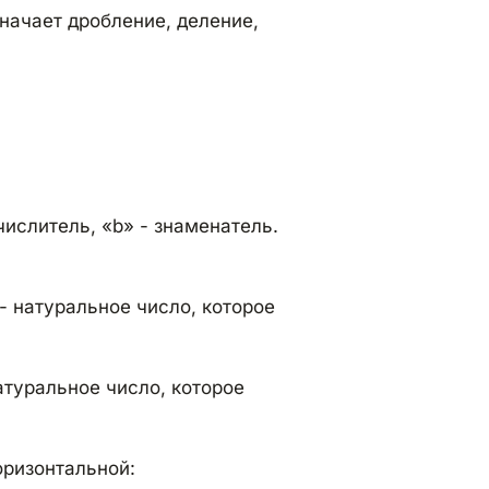
значает дробление, деление,
числитель, «b» - знаменатель.
- натуральное число, которое
атуральное число, которое
оризонтальной: