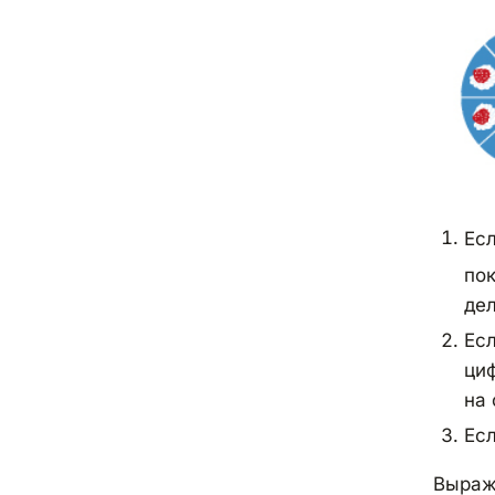
Есл
пок
дел
Есл
циф
на 
Есл
Выраже