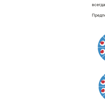
Курс сума
всегд
Курс сомони
Предпо
Курс воны
Курс рупии
Курс бата