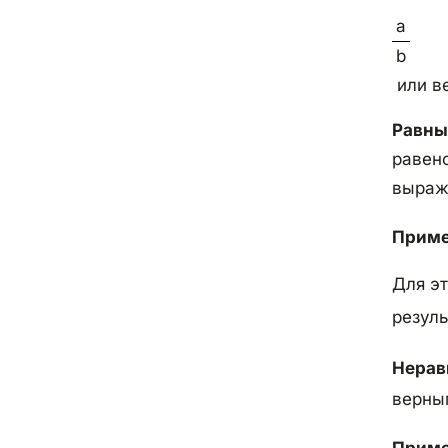
a
b
или в
Равны
равенс
выраже
Приме
Для эт
резуль
Нерав
верны