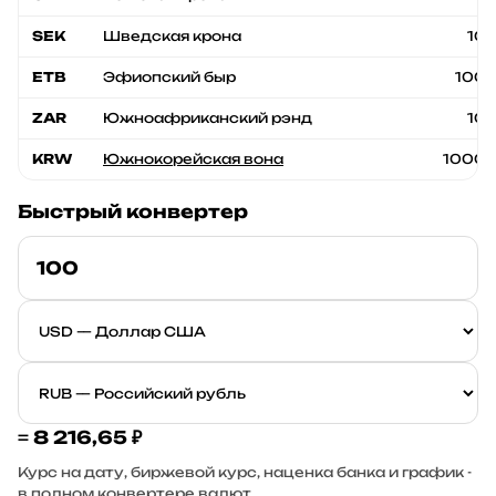
SEK
Шведская крона
10
ETB
Эфиопский быр
100
ZAR
Южноафриканский рэнд
10
KRW
Южнокорейская вона
1000
Быстрый конвертер
=
8 216,65 ₽
Курс на дату, биржевой курс, наценка банка и график -
в полном
конвертере валют
.