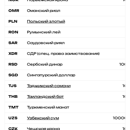
OMR
Оманский риал
1
PLN
Польский злотый
1
RON
Румынский лей
1
SAR
Саудовский риял
1
XDR
СДР (спец. права заимствования)
1
RSD
Сербский динар
100
SGD
Сингапурский доллар
1
TJS
Таджикский сомони
10
THB
Таиландский бат
10
TMT
Туркменский манат
1
UZS
Узбекский сум
10000
CZK
Чешская крона
10