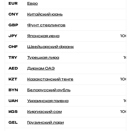
EUR
Евро
1
CNY
Китайский юань
1
GBP
Фунт стерлингов
1
JPY
Японская иена
100
CHF
Швейцарский франк
1
TRY
Турецкая лира
10
AED
Дирхам ОАЭ
1
KZT
Казахстанский тенге
100
BYN
Белорусский рубль
1
UAH
Украинская гривна
10
KGS
Киргизский сом
100
GEL
Грузинский лари
1