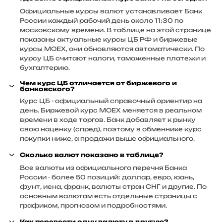
Официальные курсы валют устанавливает Банк
России каждый рабочий день около 11:30 по
московскому времени. В таблице на этой странице
показаны актуальные курсы ЦБ РФ и биржевые
курсы MOEX, они обновляются автоматически. По
курсу ЦБ считают налоги, таможенные платежи и
бухгалтерию.
Чем курс ЦБ отличается от биржевого и
банковского?
Курс ЦБ - официальный справочный ориентир на
день. Биржевой курс MOEX меняется в реальном
времени в ходе торгов. Банк добавляет к рынку
свою наценку (спред), поэтому в обменнике курс
покупки ниже, а продажи выше официального.
Сколько валют показано в таблице?
Все валюты из официального перечня Банка
России - более 50 позиций: доллар, евро, юань,
фунт, иена, франк, валюты стран СНГ и другие. По
основным валютам есть отдельные страницы с
графиком, прогнозом и подробностями.
Как перевести одну валюту в другую?