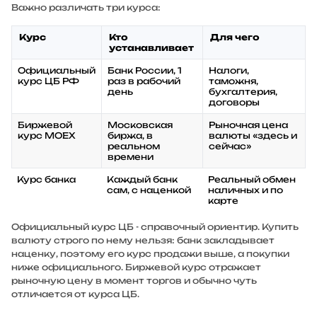
Важно различать три курса:
Курс
Кто
Для чего
устанавливает
Официальный
Банк России, 1
Налоги,
курс ЦБ РФ
раз в рабочий
таможня,
день
бухгалтерия,
договоры
Биржевой
Московская
Рыночная цена
курс MOEX
биржа, в
валюты «здесь и
реальном
сейчас»
времени
Курс банка
Каждый банк
Реальный обмен
сам, с наценкой
наличных и по
карте
Официальный курс ЦБ - справочный ориентир. Купить
валюту строго по нему нельзя: банк закладывает
наценку, поэтому его курс продажи выше, а покупки
ниже официального. Биржевой курс отражает
рыночную цену в момент торгов и обычно чуть
отличается от курса ЦБ.