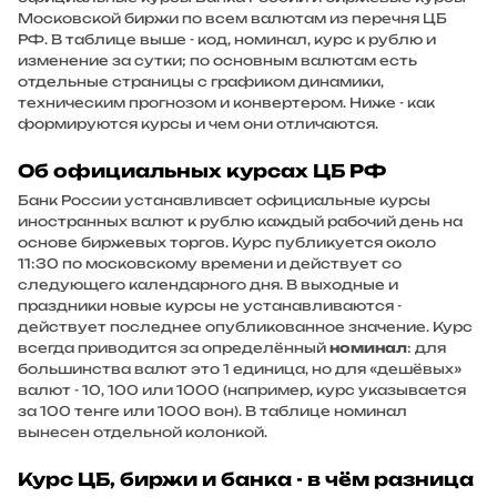
Московской биржи по всем валютам из перечня ЦБ
РФ. В таблице выше - код, номинал, курс к рублю и
изменение за сутки; по основным валютам есть
отдельные страницы с графиком динамики,
техническим прогнозом и конвертером. Ниже - как
формируются курсы и чем они отличаются.
Об официальных курсах ЦБ РФ
Банк России устанавливает официальные курсы
иностранных валют к рублю каждый рабочий день на
основе биржевых торгов. Курс публикуется около
11:30 по московскому времени и действует со
следующего календарного дня. В выходные и
праздники новые курсы не устанавливаются -
действует последнее опубликованное значение. Курс
всегда приводится за определённый
номинал
: для
большинства валют это 1 единица, но для «дешёвых»
валют - 10, 100 или 1000 (например, курс указывается
за 100 тенге или 1000 вон). В таблице номинал
вынесен отдельной колонкой.
Курс ЦБ, биржи и банка - в чём разница