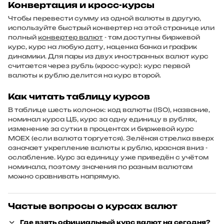
Конвертация и кросс-курсы
Чтобы перевести сумму из одной валюты в другую,
используйте быстрый конвертер на этой странице или
полный
конвертер валют
- там доступны биржевой
курс, курс на любую дату, наценка банка и график
динамики. Для пары из двух иностранных валют курс
считается через рубль (кросс-курс): курс первой
валюты к рублю делится на курс второй.
Как читать таблицу курсов
В таблице шесть колонок: код валюты (ISO), название,
номинал курса ЦБ, курс за одну единицу в рублях,
изменение за сутки в процентах и биржевой курс
MOEX (если валюта торгуется). Зелёная стрелка вверх
означает укрепление валюты к рублю, красная вниз -
ослабление. Курс за единицу уже приведён с учётом
номинала, поэтому значения по разным валютам
можно сравнивать напрямую.
Частые вопросы о курсах валют
Где взять официальный курс валют на сегодня?