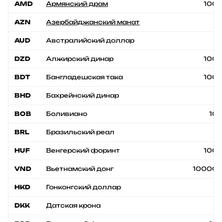
AMD
Армянский драм
100
AZN
Азербайджанский манат
1
AUD
Австралийский доллар
1
DZD
Алжирский динар
100
BDT
Бангладешская така
100
BHD
Бахрейнский динар
1
BOB
Боливиано
10
BRL
Бразильский реал
1
HUF
Венгерский форинт
100
VND
Вьетнамский донг
10000
HKD
Гонконгский доллар
1
DKK
Датская крона
1