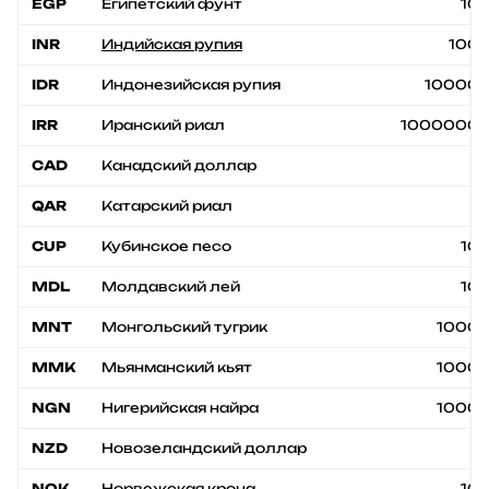
EGP
Египетский фунт
10
INR
Индийская рупия
100
IDR
Индонезийская рупия
10000
IRR
Иранский риал
1000000
CAD
Канадский доллар
1
QAR
Катарский риал
1
CUP
Кубинское песо
10
MDL
Молдавский лей
10
MNT
Монгольский тугрик
1000
MMK
Мьянманский кьят
1000
NGN
Нигерийская найра
1000
NZD
Новозеландский доллар
1
NOK
Норвежская крона
10