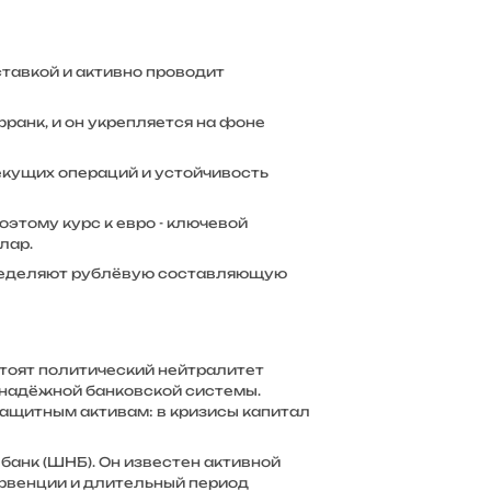
тавкой и активно проводит
ранк, и он укрепляется на фоне
екущих операций и устойчивость
этому курс к евро - ключевой
лар.
пределяют рублёвую составляющую
тоят политический нейтралитет
 надёжной банковской системы.
защитным активам: в кризисы капитал
анк (ШНБ). Он известен активной
рвенции и длительный период