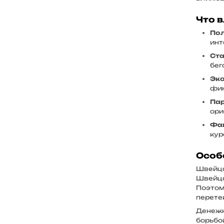
Что 
По
инт
Ста
бег
Эк
фин
Пар
ори
Фак
кур
Особ
Швейца
Швейца
Поэтом
перетек
Денежн
борьбо