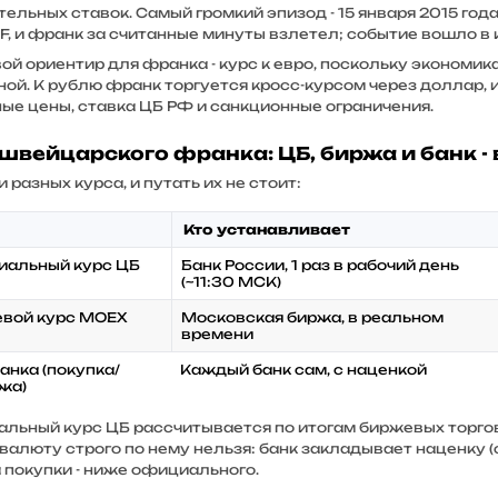
ельных ставок. Самый громкий эпизод - 15 января 2015 год
F, и франк за считанные минуты взлетел; событие вошло в
ой ориентир для франка - курс к евро, поскольку экономик
ной. К рублю франк торгуется кросс-курсом через доллар, 
ые цены, ставка ЦБ РФ и санкционные ограничения.
швейцарского франка: ЦБ, биржа и банк - 
и разных курса, и путать их не стоит:
Кто устанавливает
альный курс ЦБ
Банк России, 1 раз в рабочий день
(~11:30 МСК)
вой курс MOEX
Московская биржа, в реальном
времени
анка (покупка/
Каждый банк сам, с наценкой
жа)
льный курс ЦБ рассчитывается по итогам биржевых торго
валюту строго по нему нельзя: банк закладывает наценку (
а покупки - ниже официального.