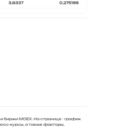
3,6337
0,275199
и биржи MOEX. На странице - график
росс-курсы, а также факторы,