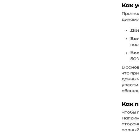
Как 
Прогноз
динамик
Дре
Вол
поэ
Вее
50%
В осно
что пр
данным.
увести 
обещан
Как 
Чтобы 
Наприме
сторон
полны