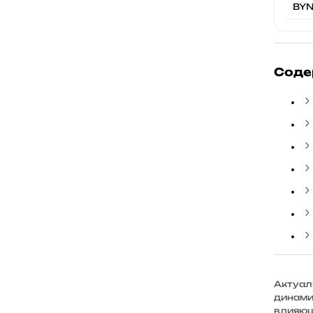
BY
Курс сума
Курс сомони
Курс воны
Соде
Курс рупии
Курс бата
Актуал
динами
влияющ