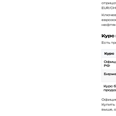
отрицат
EUR/CH
Ключев
еврозо
нефтян
Курс 
Есть тр
Курс
Офици
РФ
Бирже
Курс б
прода
Официа
Купить 
выше, 