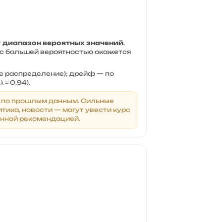
т
диапазон вероятных значений
.
 с большей вероятностью окажется
е распределение); дрейф — по
 = 0,94).
я по прошлым данным. Сильные
итика, новости — могут увести курс
онной рекомендацией.