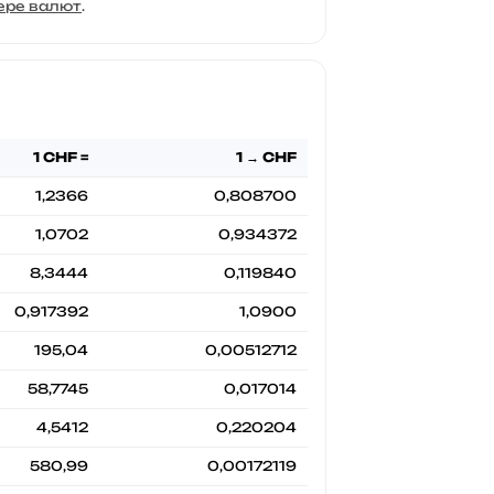
ере валют
.
1 CHF =
1 → CHF
1,2366
0,808700
1,0702
0,934372
8,3444
0,119840
0,917392
1,0900
195,04
0,00512712
58,7745
0,017014
4,5412
0,220204
580,99
0,00172119