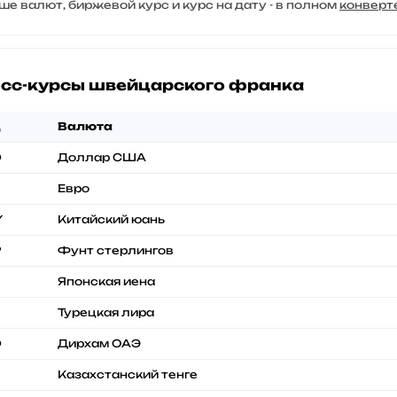
ше валют, биржевой курс и курс на дату - в полном
конверт
сс-курсы швейцарского франка
д
Валюта
D
Доллар США
Евро
Y
Китайский юань
P
Фунт стерлингов
Японская иена
Турецкая лира
D
Дирхам ОАЭ
Казахстанский тенге