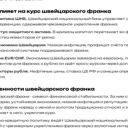
влияет на курс швейцарского франка
литика ШНБ.
Швейцарский национальный банк управляет с
ервенции, сдерживая чрезмерное укрепление франка.
тус защитного актива.
В кризисы капитал перетекает во ф
ства инвесторов от риска.
ономика Швейцарии.
Низкая инфляция, профицит счёта т
ансовой системы поддерживают франк.
а EUR/CHF.
Экономика Швейцарии завязана на еврозону, по
ентир для франка; к рублю он идёт кросс-курсом через дол
торы рубля.
Нефтяные цены, ставка ЦБ РФ и санкции о
са.
енности швейцарского франка
рский франк - символ финансовой стабильности. За ним с
рии, устойчивая экономика, низкая инфляция и репутация
у франк наряду с иеной и золотом традиционно относят к 
ает в него, укрепляя курс.
о-кредитную политику ведёт Швейцарский национальный б
й с чрезмерным укреплением франка через валютные инте