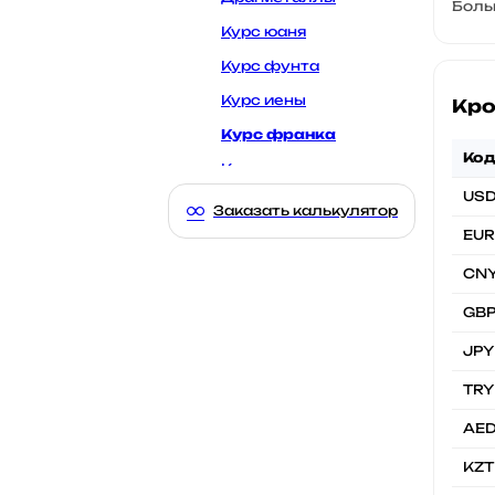
Боль
Растаможка грузовых
Курс юаня
Растаможка прицепов
Курс фунта
Тормозной путь
Курс иены
Кро
Курс франка
Ко
Курс лиры
US
Курс дирхама
Заказать калькулятор
EUR
Курс тенге
Курс бел. рубля
CN
Курс гривны
GB
Курс сома
JPY
Курс злотого
TRY
Курс лари
AE
Курс драма
KZT
Курс маната