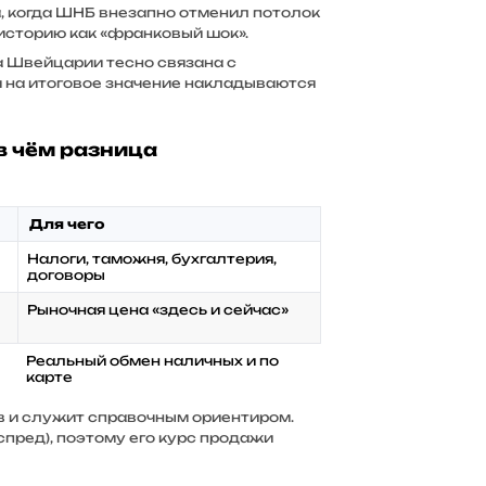
а, когда ШНБ внезапно отменил потолок
 историю как «франковый шок».
а Швейцарии тесно связана с
и на итоговое значение накладываются
в чём разница
Для чего
Налоги, таможня, бухгалтерия,
договоры
Рыночная цена «здесь и сейчас»
Реальный обмен наличных и по
карте
в и служит справочным ориентиром.
спред), поэтому его курс продажи