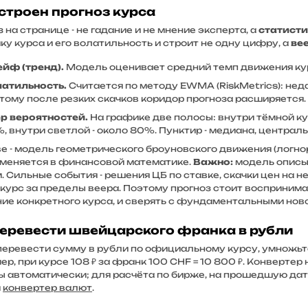
устроен прогноз курса
 на странице - не гадание и не мнение эксперта, а
статист
у курса и его волатильность и строит не одну цифру, а
ве
йф (тренд).
Модель оценивает средний темп движения кур
атильность.
Считается по методу EWMA (RiskMetrics): нед
тому после резких скачков коридор прогноза расширяется.
р вероятностей.
На графике две полосы: внутри тёмной к
, внутри светлой - около 80%. Пунктир - медиана, централ
ве - модель геометрического броуновского движения (логно
именяется в финансовой математике.
Важно:
модель описы
 Сильные события - решения ЦБ по ставке, скачки цен на не
курс за пределы веера. Поэтому прогноз стоит воспринимат
ие конкретного курса, и сверять с фундаментальными нов
перевести швейцарского франка в рубли
перевести сумму в рубли по официальному курсу, умножьте 
р, при курсе 108 ₽ за франк 100 CHF = 10 800 ₽. Конвертер 
ы автоматически; для расчёта по бирже, на прошедшую дат
й
конвертер валют
.