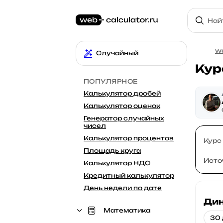
we
Случайный
Кур
ПОПУЛЯРНОЕ
Калькулятор дробей
Калькулятор оценок
Генератор случайных
чисел
Калькулятор процентов
Курс
Площадь круга
Исто
Калькулятор НДС
Кредитный калькулятор
День недели по дате
Дин
Математика
30 