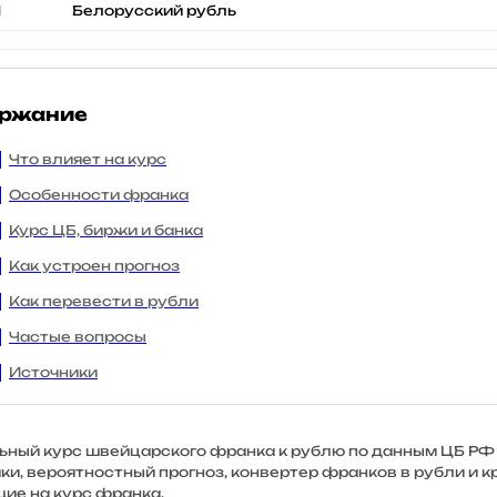
N
Белорусский рубль
ржание
Что влияет на курс
Особенности франка
Курс ЦБ, биржи и банка
Как устроен прогноз
Как перевести в рубли
Частые вопросы
Источники
ьный курс швейцарского франка к рублю по данным ЦБ РФ 
ки, вероятностный прогноз, конвертер франков в рубли и к
ие на курс франка.