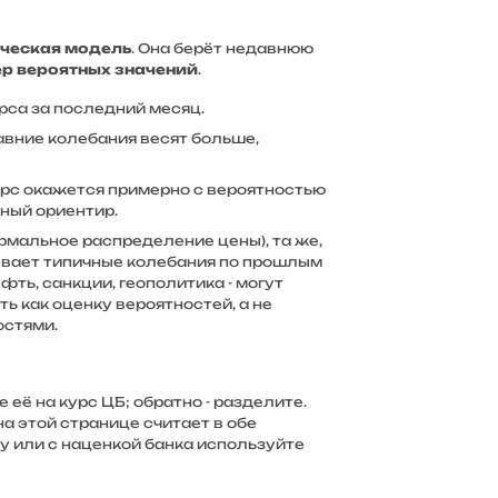
ическая модель
. Она берёт недавнюю
ер вероятных значений
.
са за последний месяц.
авние колебания весят больше,
урс окажется примерно с вероятностью
ьный ориентир.
рмальное распределение цены), та же,
вает типичные колебания по прошлым
фть, санкции, геополитика - могут
ь как оценку вероятностей, а не
остями.
её на курс ЦБ; обратно - разделите.
на этой странице считает в обе
у или с наценкой банка используйте