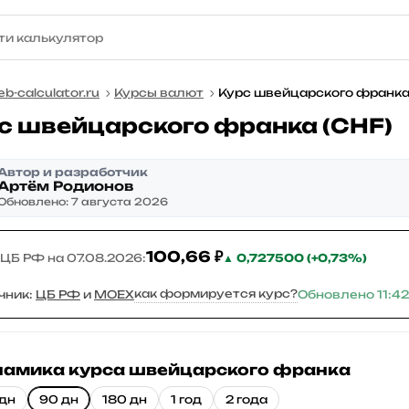
b-calculator.ru
Курсы валют
Курс швейцарского франк
с швейцарского франка (CHF)
Автор и разработчик
Артём Родионов
Обновлено: 7 августа 2026
100,66 ₽
 ЦБ РФ на
07.08.2026
:
▲ 0,727500 (+0,73%)
как формируется курс?
чник:
ЦБ РФ
и
MOEX
Обновлено 11:42
амика курса швейцарского франка
дн
90 дн
180 дн
1 год
2 года