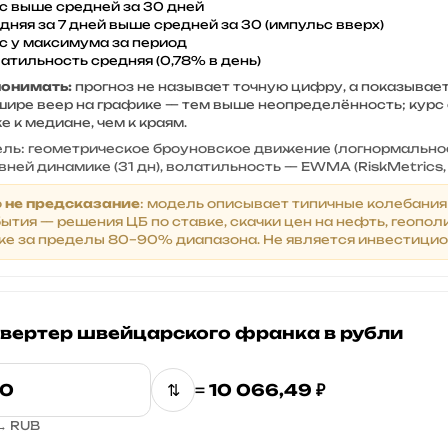
с выше средней за 30 дней
дняя за 7 дней выше средней за 30 (импульс вверх)
с у максимума за период
атильность средняя (0,78% в день)
понимать:
прогноз не называет точную цифру, а показывае
шире веер на графике — тем выше неопределённость; курс
 к медиане, чем к краям.
ль: геометрическое броуновское движение (логнормально
ней динамике (31 дн), волатильность — EWMA (RiskMetrics, λ
о
не предсказание
: модель описывает типичные колебани
ытия — решения ЦБ по ставке, скачки цен на нефть, геопол
е за пределы 80–90% диапазона. Не является инвестици
вертер швейцарского франка в рубли
⇅
=
10 066,49 ₽
→ RUB