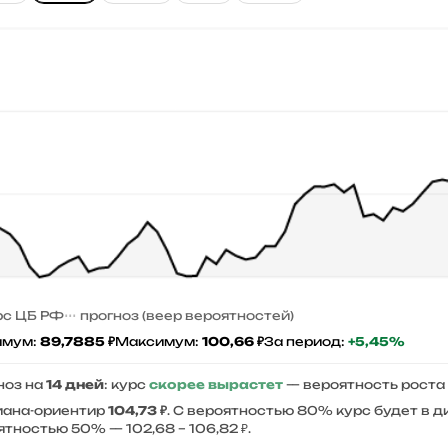
рс ЦБ РФ
прогноз (веер вероятностей)
имум:
89,7885 ₽
Максимум:
100,66 ₽
За период:
+5,45%
ноз на
14 дней
: курс
скорее вырастет
— вероятность роста
ана-ориентир
104,73 ₽
. С вероятностью 80% курс будет в 
ятностью 50% — 102,68 – 106,82 ₽.